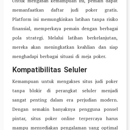
Untuk mengasah kemampuan ini, pemain dapat
memanfaatkan daftar judi poker gratis.
Platform ini memungkinkan latihan tanpa risiko
finansial, memperkaya pemain dengan berbagai
pola strategi. Melalui latihan berkelanjutan,
mereka akan meningkatkan keahlian dan siap
menghadapi berbagai situasi di meja poker.
Kompatibilitas Seluler
Kemampuan untuk mengakses situs judi poker
tanpa blokir di perangkat seluler menjadi
sangat penting dalam era perjudian modern.
Dengan semakin banyaknya pengguna ponsel
pintar, situs poker online terpercaya harus
mampu menyediakan pengalaman yang optimal