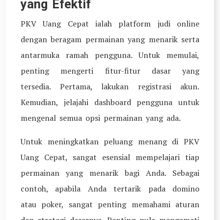
yang Efektif
PKV Uang Cepat ialah platform judi online
dengan beragam permainan yang menarik serta
antarmuka ramah pengguna. Untuk memulai,
penting mengerti fitur-fitur dasar yang
tersedia. Pertama, lakukan registrasi akun.
Kemudian, jelajahi dashboard pengguna untuk
mengenal semua opsi permainan yang ada.
Untuk meningkatkan peluang menang di PKV
Uang Cepat, sangat esensial mempelajari tiap
permainan yang menarik bagi Anda. Sebagai
contoh, apabila Anda tertarik pada domino
atau poker, sangat penting memahami aturan