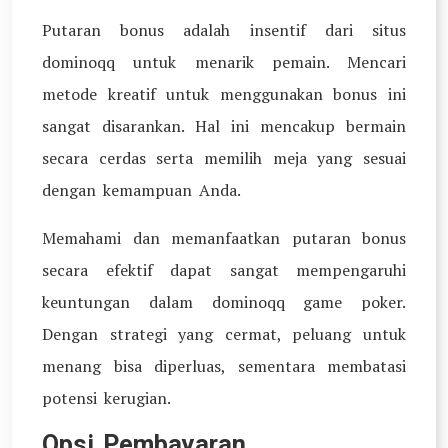
Putaran bonus adalah insentif dari situs
dominoqq untuk menarik pemain. Mencari
metode kreatif untuk menggunakan bonus ini
sangat disarankan. Hal ini mencakup bermain
secara cerdas serta memilih meja yang sesuai
dengan kemampuan Anda.
Memahami dan memanfaatkan putaran bonus
secara efektif dapat sangat mempengaruhi
keuntungan dalam dominoqq game poker.
Dengan strategi yang cermat, peluang untuk
menang bisa diperluas, sementara membatasi
potensi kerugian.
Opsi Pembayaran