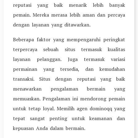
reputasi yang baik menarik lebih banyak
pemain. Mereka merasa lebih aman dan percaya
dengan layanan yang ditawarkan.
Beberapa faktor yang mempengaruhi peringkat
terpercaya sebuah situs termasuk kualitas
layanan pelanggan. Juga termasuk variasi
permainan yang tersedia, dan kemudahan
transaksi. Situs dengan reputasi yang baik
menawarkan pengalaman bermain yang
memuaskan. Pengalaman ini mendorong pemain
untuk tetap loyal. Memilih agen dominoqq yang
tepat sangat penting untuk keamanan dan
kepuasan Anda dalam bermain.