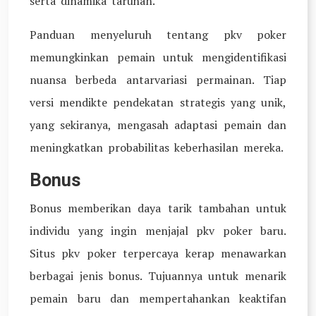
serta dinamika taruhan.
Panduan menyeluruh tentang pkv poker
memungkinkan pemain untuk mengidentifikasi
nuansa berbeda antarvariasi permainan. Tiap
versi mendikte pendekatan strategis yang unik,
yang sekiranya, mengasah adaptasi pemain dan
meningkatkan probabilitas keberhasilan mereka.
Bonus
Bonus memberikan daya tarik tambahan untuk
individu yang ingin menjajal pkv poker baru.
Situs pkv poker terpercaya kerap menawarkan
berbagai jenis bonus. Tujuannya untuk menarik
pemain baru dan mempertahankan keaktifan