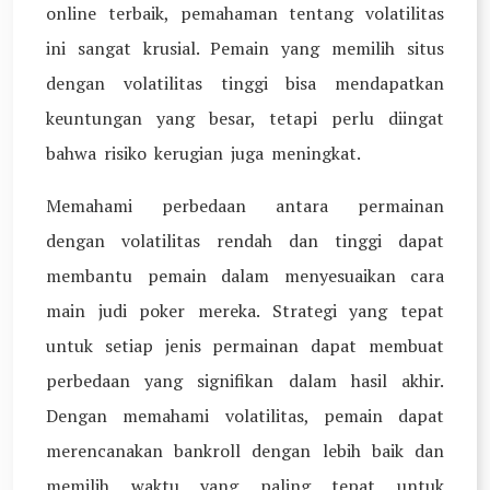
online terbaik, pemahaman tentang volatilitas
ini sangat krusial. Pemain yang memilih situs
dengan volatilitas tinggi bisa mendapatkan
keuntungan yang besar, tetapi perlu diingat
bahwa risiko kerugian juga meningkat.
Memahami perbedaan antara permainan
dengan volatilitas rendah dan tinggi dapat
membantu pemain dalam menyesuaikan cara
main judi poker mereka. Strategi yang tepat
untuk setiap jenis permainan dapat membuat
perbedaan yang signifikan dalam hasil akhir.
Dengan memahami volatilitas, pemain dapat
merencanakan bankroll dengan lebih baik dan
memilih waktu yang paling tepat untuk