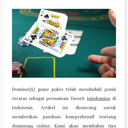
DominoQQ game poker telah menduduki posisi
teratas sebagai permainan favorit
joindomino
di
Indonesia. Artikel ini dirancang untuk
memberikan panduan komprehensif tentang
dominoqq online. Kami akan membahas tips