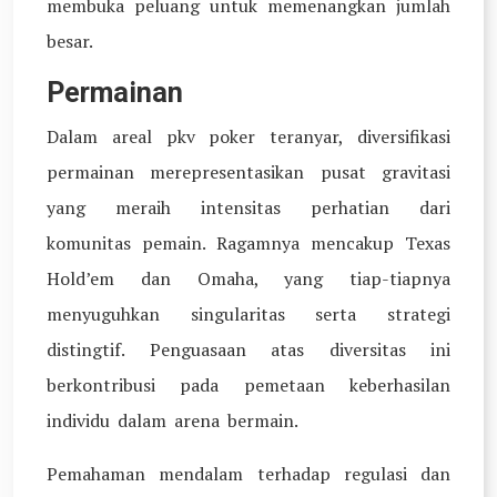
membuka peluang untuk memenangkan jumlah
besar.
Permainan
Dalam areal pkv poker teranyar, diversifikasi
permainan merepresentasikan pusat gravitasi
yang meraih intensitas perhatian dari
komunitas pemain. Ragamnya mencakup Texas
Hold’em dan Omaha, yang tiap-tiapnya
menyuguhkan singularitas serta strategi
distingtif. Penguasaan atas diversitas ini
berkontribusi pada pemetaan keberhasilan
individu dalam arena bermain.
Pemahaman mendalam terhadap regulasi dan