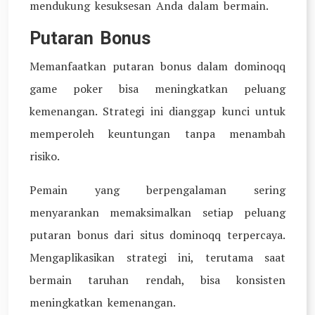
mendukung kesuksesan Anda dalam bermain.
Putaran Bonus
Memanfaatkan putaran bonus dalam dominoqq
game poker bisa meningkatkan peluang
kemenangan. Strategi ini dianggap kunci untuk
memperoleh keuntungan tanpa menambah
risiko.
Pemain yang berpengalaman sering
menyarankan memaksimalkan setiap peluang
putaran bonus dari situs dominoqq terpercaya.
Mengaplikasikan strategi ini, terutama saat
bermain taruhan rendah, bisa konsisten
meningkatkan kemenangan.