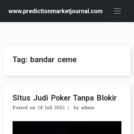
Skip
www.predictionmarketjournal.com
to
content
Tag:
bandar ceme
Situs Judi Poker Tanpa Blokir
Posted on
18 Juli 2025
by
admin