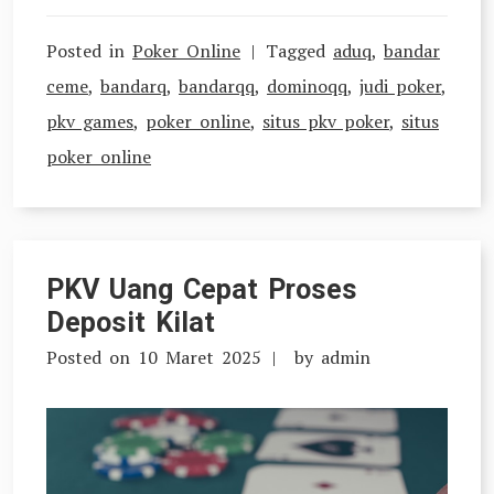
Posted in
Poker Online
Tagged
aduq
,
bandar
ceme
,
bandarq
,
bandarqq
,
dominoqq
,
judi poker
,
pkv games
,
poker online
,
situs pkv poker
,
situs
poker online
PKV Uang Cepat Proses
Deposit Kilat
Posted on
10 Maret 2025
by
admin