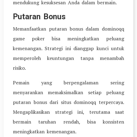
mendukung kesuksesan Anda dalam bermain.
Putaran Bonus
Memanfaatkan putaran bonus dalam dominoqq
game poker bisa meningkatkan peluang
kemenangan. Strategi ini dianggap kunci untuk
memperoleh keuntungan tanpa menambah
risiko.
Pemain yang berpengalaman sering
menyarankan memaksimalkan setiap peluang
putaran bonus dari situs dominoqq terpercaya.
Mengaplikasikan strategi ini, terutama saat
bermain taruhan rendah, bisa konsisten
meningkatkan kemenangan.