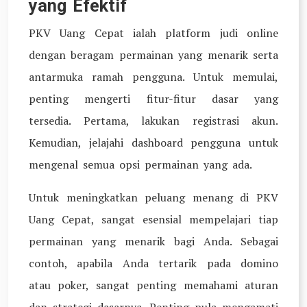
yang Efektif
PKV Uang Cepat ialah platform judi online
dengan beragam permainan yang menarik serta
antarmuka ramah pengguna. Untuk memulai,
penting mengerti fitur-fitur dasar yang
tersedia. Pertama, lakukan registrasi akun.
Kemudian, jelajahi dashboard pengguna untuk
mengenal semua opsi permainan yang ada.
Untuk meningkatkan peluang menang di PKV
Uang Cepat, sangat esensial mempelajari tiap
permainan yang menarik bagi Anda. Sebagai
contoh, apabila Anda tertarik pada domino
atau poker, sangat penting memahami aturan