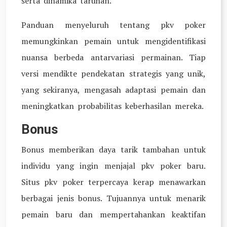
serta dinamika taruhan.
Panduan menyeluruh tentang pkv poker
memungkinkan pemain untuk mengidentifikasi
nuansa berbeda antarvariasi permainan. Tiap
versi mendikte pendekatan strategis yang unik,
yang sekiranya, mengasah adaptasi pemain dan
meningkatkan probabilitas keberhasilan mereka.
Bonus
Bonus memberikan daya tarik tambahan untuk
individu yang ingin menjajal pkv poker baru.
Situs pkv poker terpercaya kerap menawarkan
berbagai jenis bonus. Tujuannya untuk menarik
pemain baru dan mempertahankan keaktifan