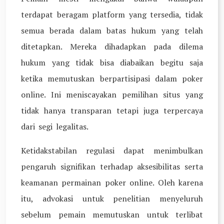
terdapat beragam platform yang tersedia, tidak
semua berada dalam batas hukum yang telah
ditetapkan. Mereka dihadapkan pada dilema
hukum yang tidak bisa diabaikan begitu saja
ketika memutuskan berpartisipasi dalam poker
online. Ini meniscayakan pemilihan situs yang
tidak hanya transparan tetapi juga terpercaya
dari segi legalitas.
Ketidakstabilan regulasi dapat menimbulkan
pengaruh signifikan terhadap aksesibilitas serta
keamanan permainan poker online. Oleh karena
itu, advokasi untuk penelitian menyeluruh
sebelum pemain memutuskan untuk terlibat