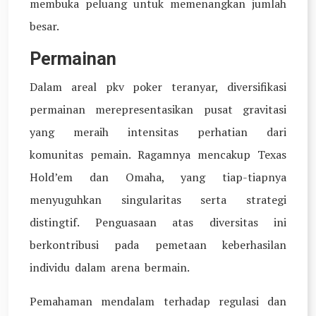
membuka peluang untuk memenangkan jumlah
besar.
Permainan
Dalam areal pkv poker teranyar, diversifikasi
permainan merepresentasikan pusat gravitasi
yang meraih intensitas perhatian dari
komunitas pemain. Ragamnya mencakup Texas
Hold’em dan Omaha, yang tiap-tiapnya
menyuguhkan singularitas serta strategi
distingtif. Penguasaan atas diversitas ini
berkontribusi pada pemetaan keberhasilan
individu dalam arena bermain.
Pemahaman mendalam terhadap regulasi dan