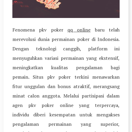
Fenomena pkv poker
qq online
baru telah
merevolusi dunia permainan poker di Indonesia.
Dengan teknologi canggih, platform ini
menyuguhkan variasi permainan yang ekstensif,
meningkatkan kualitas pengalaman bagi
pemain. Situs pkv poker terkini menawarkan
fitur unggulan dan bonus atraktif, merangsang
minat calon anggota. Melalui partisipasi dalam
agen pkv poker online yang terpercaya,
individu diberi kesempatan untuk mengakses
pengalaman permainan yang superior,