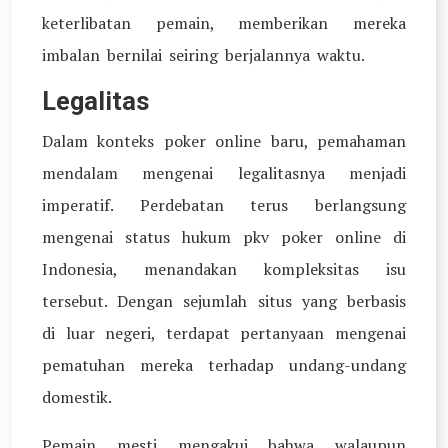
keterlibatan pemain, memberikan mereka
imbalan bernilai seiring berjalannya waktu.
Legalitas
Dalam konteks poker online baru, pemahaman
mendalam mengenai legalitasnya menjadi
imperatif. Perdebatan terus berlangsung
mengenai status hukum pkv poker online di
Indonesia, menandakan kompleksitas isu
tersebut. Dengan sejumlah situs yang berbasis
di luar negeri, terdapat pertanyaan mengenai
pematuhan mereka terhadap undang-undang
domestik.
Pemain mesti mengakui bahwa walaupun