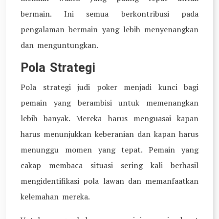
bermain. Ini semua berkontribusi pada
pengalaman bermain yang lebih menyenangkan
dan menguntungkan.
Pola Strategi
Pola strategi judi poker menjadi kunci bagi
pemain yang berambisi untuk memenangkan
lebih banyak. Mereka harus menguasai kapan
harus menunjukkan keberanian dan kapan harus
menunggu momen yang tepat. Pemain yang
cakap membaca situasi sering kali berhasil
mengidentifikasi pola lawan dan memanfaatkan
kelemahan mereka.