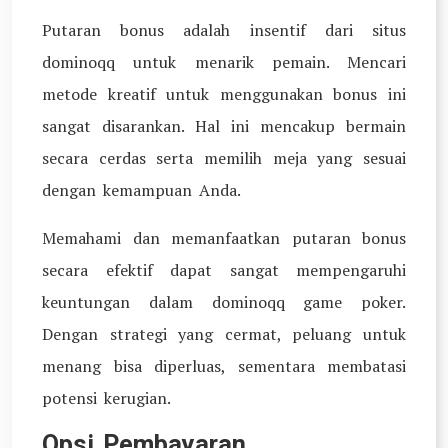
Putaran bonus adalah insentif dari situs
dominoqq untuk menarik pemain. Mencari
metode kreatif untuk menggunakan bonus ini
sangat disarankan. Hal ini mencakup bermain
secara cerdas serta memilih meja yang sesuai
dengan kemampuan Anda.
Memahami dan memanfaatkan putaran bonus
secara efektif dapat sangat mempengaruhi
keuntungan dalam dominoqq game poker.
Dengan strategi yang cermat, peluang untuk
menang bisa diperluas, sementara membatasi
potensi kerugian.
Opsi Pembayaran