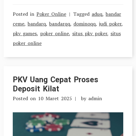
Posted in
Poker Online
Tagged
aduq
,
bandar
ceme
,
bandarq
,
bandarqq
,
dominoqq
,
judi poker
,
pkv games
,
poker online
,
situs pkv poker
,
situs
poker online
PKV Uang Cepat Proses
Deposit Kilat
Posted on
10 Maret 2025
by
admin