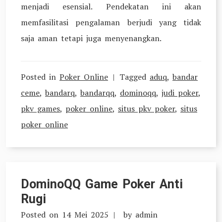
menjadi esensial. Pendekatan ini akan
memfasilitasi pengalaman berjudi yang tidak
saja aman tetapi juga menyenangkan.
Posted in
Poker Online
Tagged
aduq
,
bandar
ceme
,
bandarq
,
bandarqq
,
dominoqq
,
judi poker
,
pkv games
,
poker online
,
situs pkv poker
,
situs
poker online
DominoQQ Game Poker Anti
Rugi
Posted on
14 Mei 2025
by
admin