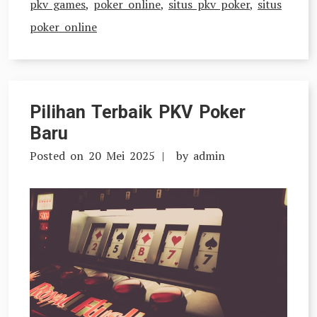
pkv games
,
poker online
,
situs pkv poker
,
situs
poker online
Pilihan Terbaik PKV Poker
Baru
Posted on
20 Mei 2025
by
admin