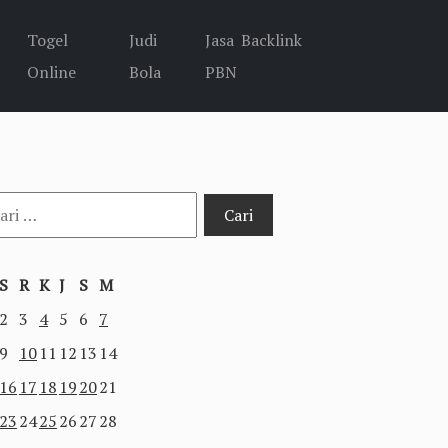
Togel
Judi
Jasa Backlink
Online
Bola
PBN
i
tuk:
S
R
K
J
S
M
2
3
4
5
6
7
9
10
11
12
13
14
16
17
18
19
20
21
23
24
25
26
27
28