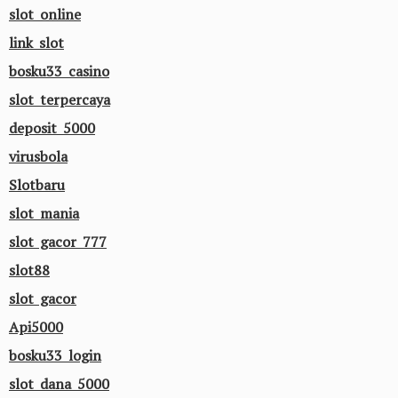
slot online
link slot
bosku33 casino
slot terpercaya
deposit 5000
virusbola
Slotbaru
slot mania
slot gacor 777
slot88
slot gacor
Api5000
bosku33 login
slot dana 5000