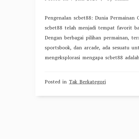
Pengenalan scbet88: Dunia Permainan On
scbet88 telah menjadi tempat favorit b
Dengan berbagai pilihan permainan, terma
sportsbook, dan arcade, ada sesuatu untu
mengeksplorasi mengapa scbet88 adalah
Posted in
Tak Berkategori