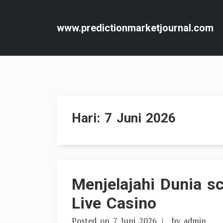
Skip
to
www.predictionmarketjournal.com
content
Hari:
7 Juni 2026
Menjelajahi Dunia sc
Live Casino
Posted on
7 Juni 2026
by
admin