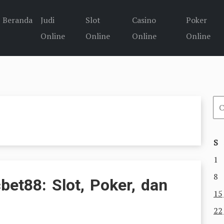
Beranda
Judi
Slot
Casino
Poker
Online
Online
Online
Online
Car
un
S
1
8
bet88: Slot, Poker, dan
15
22