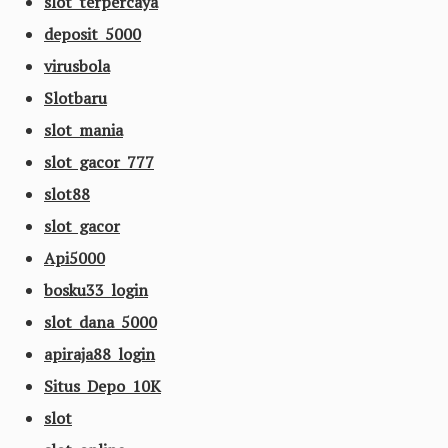
slot terpercaya
deposit 5000
virusbola
Slotbaru
slot mania
slot gacor 777
slot88
slot gacor
Api5000
bosku33 login
slot dana 5000
apiraja88 login
Situs Depo 10K
slot