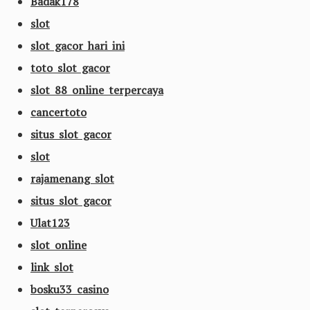
Badak178
slot
slot gacor hari ini
toto slot gacor
slot 88 online terpercaya
cancertoto
situs slot gacor
slot
rajamenang slot
situs slot gacor
Ulat123
slot online
link slot
bosku33 casino