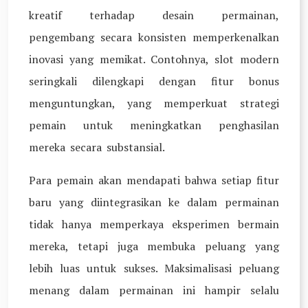
kreatif terhadap desain permainan,
pengembang secara konsisten memperkenalkan
inovasi yang memikat. Contohnya, slot modern
seringkali dilengkapi dengan fitur bonus
menguntungkan, yang memperkuat strategi
pemain untuk meningkatkan penghasilan
mereka secara substansial.
Para pemain akan mendapati bahwa setiap fitur
baru yang diintegrasikan ke dalam permainan
tidak hanya memperkaya eksperimen bermain
mereka, tetapi juga membuka peluang yang
lebih luas untuk sukses. Maksimalisasi peluang
menang dalam permainan ini hampir selalu