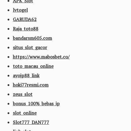
APK Slot
lvtogel
GARUDA62
Raja toto88
bandarsm605.com
situs slot gacor
https://www.mabosbet.co/
toto macau online
ayojp88 link
hoki77resmi.com
zeus slot
bonus 100% bebas ip
slot online
Slot777 DAN777