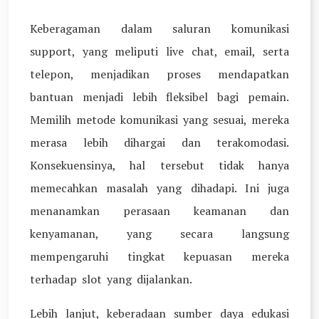
Keberagaman dalam saluran komunikasi
support, yang meliputi live chat, email, serta
telepon, menjadikan proses mendapatkan
bantuan menjadi lebih fleksibel bagi pemain.
Memilih metode komunikasi yang sesuai, mereka
merasa lebih dihargai dan terakomodasi.
Konsekuensinya, hal tersebut tidak hanya
memecahkan masalah yang dihadapi. Ini juga
menanamkan perasaan keamanan dan
kenyamanan, yang secara langsung
mempengaruhi tingkat kepuasan mereka
terhadap slot yang dijalankan.
Lebih lanjut, keberadaan sumber daya edukasi