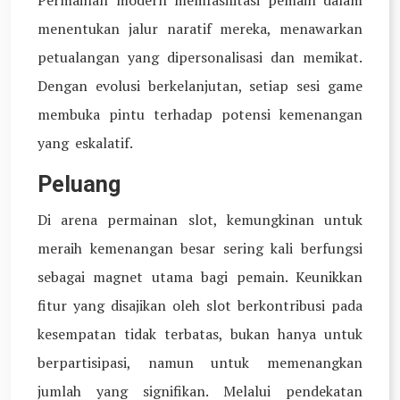
menentukan jalur naratif mereka, menawarkan
petualangan yang dipersonalisasi dan memikat.
Dengan evolusi berkelanjutan, setiap sesi game
membuka pintu terhadap potensi kemenangan
yang eskalatif.
Peluang
Di arena permainan slot, kemungkinan untuk
meraih kemenangan besar sering kali berfungsi
sebagai magnet utama bagi pemain. Keunikkan
fitur yang disajikan oleh slot berkontribusi pada
kesempatan tidak terbatas, bukan hanya untuk
berpartisipasi, namun untuk memenangkan
jumlah yang signifikan. Melalui pendekatan