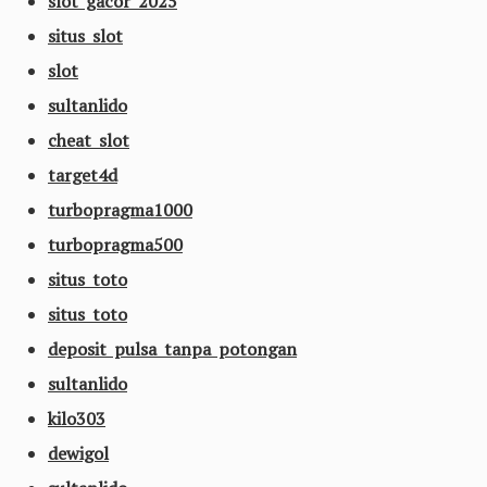
slot gacor 2025
situs slot
slot
sultanlido
cheat slot
target4d
turbopragma1000
turbopragma500
situs toto
situs toto
deposit pulsa tanpa potongan
sultanlido
kilo303
dewigol