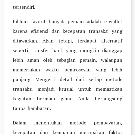
tersendiri.
Pilihan favorit banyak pemain adalah e-wallet
karena efisiensi dan kecepatan transaksi yang
ditawarkan. Akan tetapi, terdapat alternatif
seperti transfer bank yang mungkin dianggap
lebih aman oleh sebagian pemain, walaupun
memerlukan waktu pemrosesan yang lebih
panjang. Mengerti detail dari setiap metode
transaksi menjadi krusial untuk memastikan
kegiatan bermain game Anda berlangsung
tanpa hambatan.
Dalam menentukan metode pembayaran,
kecepatan dan keamanan merupakan faktor