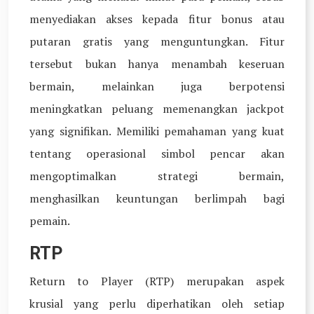
menyediakan akses kepada fitur bonus atau
putaran gratis yang menguntungkan. Fitur
tersebut bukan hanya menambah keseruan
bermain, melainkan juga berpotensi
meningkatkan peluang memenangkan jackpot
yang signifikan. Memiliki pemahaman yang kuat
tentang operasional simbol pencar akan
mengoptimalkan strategi bermain,
menghasilkan keuntungan berlimpah bagi
pemain.
RTP
Return to Player (RTP) merupakan aspek
krusial yang perlu diperhatikan oleh setiap