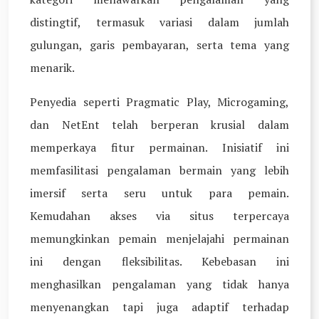
distingtif, termasuk variasi dalam jumlah
gulungan, garis pembayaran, serta tema yang
menarik.
Penyedia seperti Pragmatic Play, Microgaming,
dan NetEnt telah berperan krusial dalam
memperkaya fitur permainan. Inisiatif ini
memfasilitasi pengalaman bermain yang lebih
imersif serta seru untuk para pemain.
Kemudahan akses via situs terpercaya
memungkinkan pemain menjelajahi permainan
ini dengan fleksibilitas. Kebebasan ini
menghasilkan pengalaman yang tidak hanya
menyenangkan tapi juga adaptif terhadap