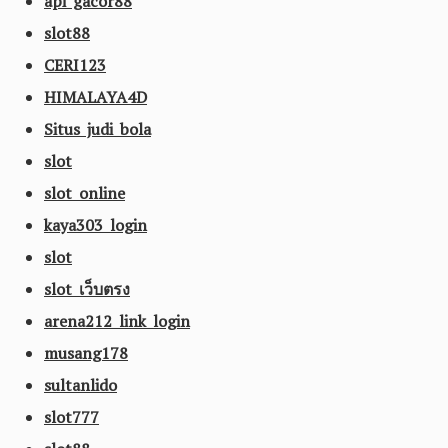
api gacor88
slot88
CERI123
HIMALAYA4D
Situs judi bola
slot
slot online
kaya303 login
slot
slot เว็บตรง
arena212 link login
musang178
sultanlido
slot777