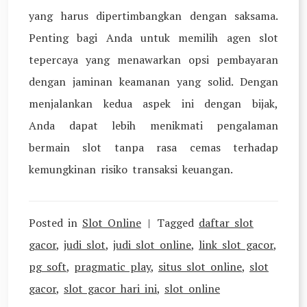
yang harus dipertimbangkan dengan saksama.
Penting bagi Anda untuk memilih agen slot
tepercaya yang menawarkan opsi pembayaran
dengan jaminan keamanan yang solid. Dengan
menjalankan kedua aspek ini dengan bijak,
Anda dapat lebih menikmati pengalaman
bermain slot tanpa rasa cemas terhadap
kemungkinan risiko transaksi keuangan.
Posted in
Slot Online
Tagged
daftar slot
gacor
,
judi slot
,
judi slot online
,
link slot gacor
,
pg soft
,
pragmatic play
,
situs slot online
,
slot
gacor
,
slot gacor hari ini
,
slot online