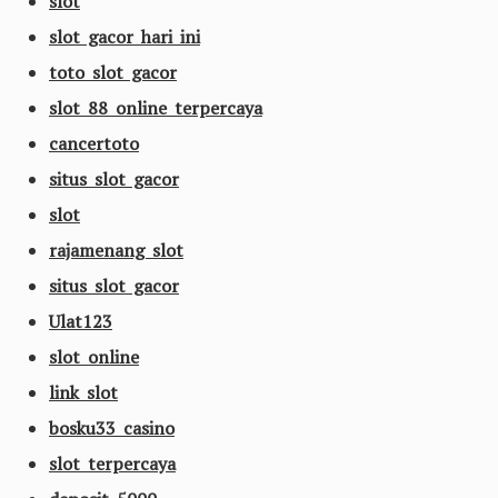
slot
slot gacor hari ini
toto slot gacor
slot 88 online terpercaya
cancertoto
situs slot gacor
slot
rajamenang slot
situs slot gacor
Ulat123
slot online
link slot
bosku33 casino
slot terpercaya