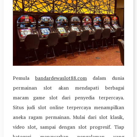
Pemula
bandardewaslot88.com
dalam dunia
permainan slot akan mendapati berbagai
macam game slot dari penyedia terpercaya.
Situs judi slot online terpercaya menampilkan
aneka ragam permainan. Mulai dari slot klasik,
video slot, sampai dengan slot progresif. Tiap
kategori menawarkan pengalaman yang