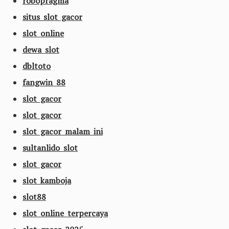
robopragma
situs slot gacor
slot online
dewa slot
dbltoto
fangwin 88
slot gacor
slot gacor
slot gacor malam ini
sultanlido slot
slot gacor
slot kamboja
slot88
slot online terpercaya