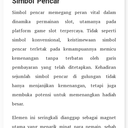
Simbol Pencar
Simbol pencar memegang peran vital dalam
dinamika permainan slot, utamanya pada
platform game slot terpercaya. Tidak seperti
simbol konvensional, keistimewaan simbol
pencar terletak pada kemampuannya memicu
kemenangan tanpa terbatas oleh garis
pembayaran yang telah ditetapkan. Kehadiran
sejumlah simbol pencar di gulungan tidak
hanya menjanjikan kemenangan, tetapi juga
membuka potensi untuk memenangkan hadiah
besar.
Elemen ini seringkali dianggap sebagai magnet
utama yang menarik minat para pemain, sebab