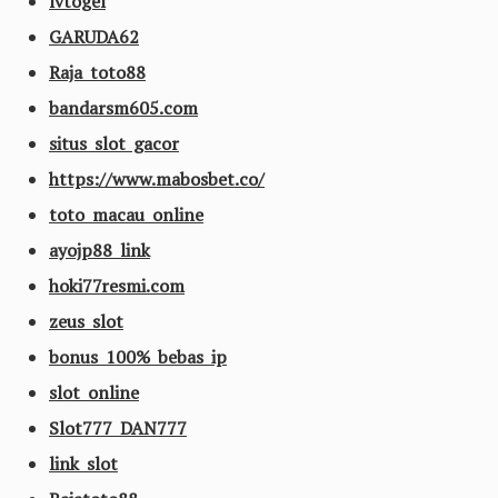
lvtogel
GARUDA62
Raja toto88
bandarsm605.com
situs slot gacor
https://www.mabosbet.co/
toto macau online
ayojp88 link
hoki77resmi.com
zeus slot
bonus 100% bebas ip
slot online
Slot777 DAN777
link slot