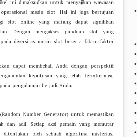
tikel ini dimaksudkan untuk menyajikan wawasan
erasional mesin slot. Hal ini juga bertujuan
i slot online yang matang dapat signifikan
silan. Dengan mengakses panduan slot yang
pada diversitas mesin slot beserta faktor-faktor
pkan dapat membekali Anda dengan perspektif
engambilan keputusan yang lebih terinformasi,
pada pengalaman berjudi Anda.
 (Random Number Generator) untuk memastikan
cak dan adil. Setiap aksi pemain yang memutar
ditentukan oleh sebuah algoritma misterius,