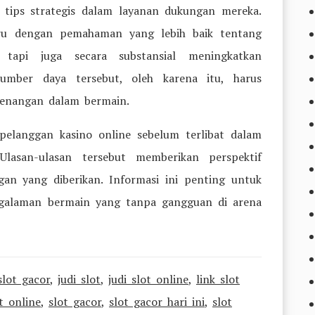
a tips strategis dalam layanan dukungan mereka.
ru dengan pemahaman yang lebih baik tentang
 tapi juga secara substansial meningkatkan
umber daya tersebut, oleh karena itu, harus
enangan dalam bermain.
pelanggan kasino online sebelum terlibat dalam
Ulasan-ulasan tersebut memberikan perspektif
an yang diberikan. Informasi ini penting untuk
ngalaman bermain yang tanpa gangguan di arena
slot gacor
,
judi slot
,
judi slot online
,
link slot
ot online
,
slot gacor
,
slot gacor hari ini
,
slot