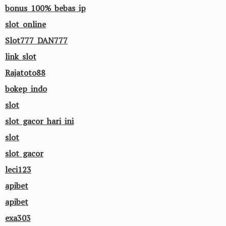
bonus 100% bebas ip
slot online
Slot777 DAN777
link slot
Rajatoto88
bokep indo
slot
slot gacor hari ini
slot
slot gacor
leci123
apibet
apibet
exa303