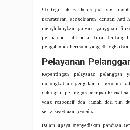
Strategi sukses dalam judi slot mel
pengaturan pengeluaran dengan hati-
menghilangkan potensi gangguan fina
permainan. Informasi akurat tentang 
pengalaman bermain yang ditingkatkan,
Pelayanan Pelangga
Kepentingan pelayanan pelanggan yan
meningkatkan pengalaman bermain judi 
dukungan pelanggan menjadi krusial saa
yang responsif dan ramah dari tim d
serta kesetiaan pemain.
Dalam upaya menyediakan panduan terb