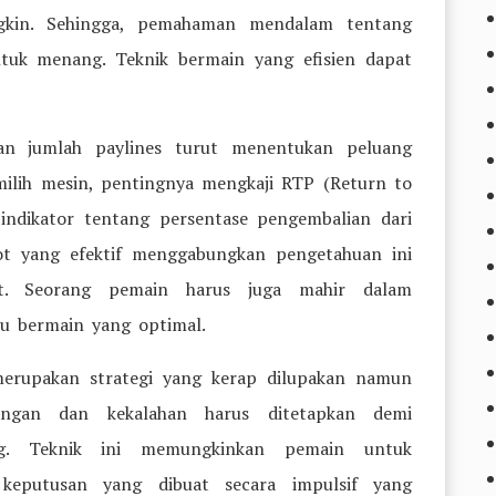
gkin. Sehingga, pemahaman mendalam tentang
tuk menang. Teknik bermain yang efisien dapat
 dan jumlah paylines turut menentukan peluang
milih mesin, pentingnya mengkaji RTP (Return to
h indikator tentang persentase pengembalian dari
ot yang efektif menggabungkan pengetahuan ini
t. Seorang pemain harus juga mahir dalam
u bermain yang optimal.
erupakan strategi yang kerap dilupakan namun
angan dan kekalahan harus ditetapkan demi
ng. Teknik ini memungkinkan pemain untuk
keputusan yang dibuat secara impulsif yang