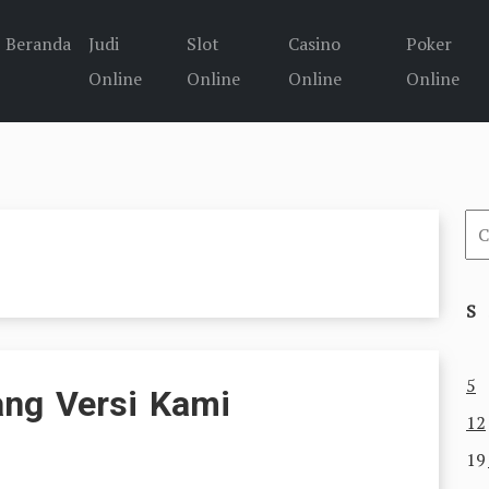
Beranda
Judi
Slot
Casino
Poker
Online
Online
Online
Online
Car
un
S
5
ang Versi Kami
12
19