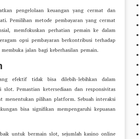
ibatkan pengelolaan keuangan yang cermat dan
hati. Pemilihan metode pembayaran yang cermat
nsial, memfokuskan perhatian pemain ke dalam
beragam opsi pembayaran berkontribusi terhadap
 membuka jalan bagi keberhasilan pemain.
n
g efektif tidak bisa dilebih-lebihkan dalam
slot. Pemastian ketersediaan dan responsivitas
t menentukan pilihan platform. Sebuah interaksi
ukungan bisa signifikan mempengaruhi kepuasan
aik untuk bermain slot, sejumlah kasino online