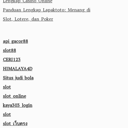
Lengkap Casino Online
Panduan Lengkap Lapaktoto: Menang di
Slot, Lotere, dan Poker
api gacor88
slot88
CERI123
HIMALAYA4D
Situs judi bola
slot
slot online
kaya303 login
slot
slot เว็บตรง