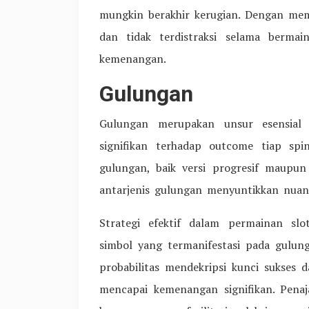
mungkin berakhir kerugian. Dengan memi
dan tidak terdistraksi selama berma
kemenangan.
Gulungan
Gulungan merupakan unsur esensial 
signifikan terhadap outcome tiap sp
gulungan, baik versi progresif maupun
antarjenis gulungan menyuntikkan nuansa
Strategi efektif dalam permainan slo
simbol yang termanifestasi pada gulu
probabilitas mendekripsi kunci sukses 
mencapai kemenangan signifikan. Pena