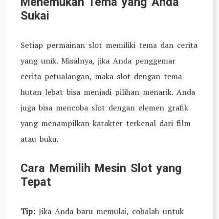
Menemukan Tema yang Anda
Sukai
Setiap permainan slot memiliki tema dan cerita
yang unik. Misalnya, jika Anda penggemar
cerita petualangan, maka slot dengan tema
hutan lebat bisa menjadi pilihan menarik. Anda
juga bisa mencoba slot dengan elemen grafik
yang menampilkan karakter terkenal dari film
atau buku.
Cara Memilih Mesin Slot yang
Tepat
Tip:
Jika Anda baru memulai, cobalah untuk