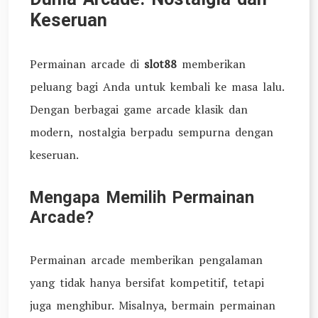
Keseruan
Permainan arcade di
slot88
memberikan
peluang bagi Anda untuk kembali ke masa lalu.
Dengan berbagai game arcade klasik dan
modern, nostalgia berpadu sempurna dengan
keseruan.
Mengapa Memilih Permainan
Arcade?
Permainan arcade memberikan pengalaman
yang tidak hanya bersifat kompetitif, tetapi
juga menghibur. Misalnya, bermain permainan