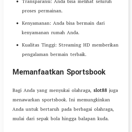
Transparansi: Anda bisa melihat seluruh
proses permainan.
Kenyamanan: Anda bisa bermain dari
kenyamanan rumah Anda.
Kualitas Tinggi: Streaming HD memberikan
pengalaman bermain terbaik.
Memanfaatkan Sportsbook
Bagi Anda yang menyukai olahraga,
slot88
juga
menawarkan sportsbook. Ini memungkinkan
Anda untuk bertaruh pada berbagai olahraga,
mulai dari sepak bola hingga balapan kuda.