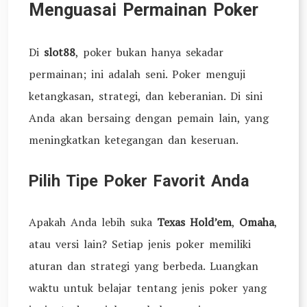
Menguasai Permainan Poker
Di
slot88
, poker bukan hanya sekadar
permainan; ini adalah seni. Poker menguji
ketangkasan, strategi, dan keberanian. Di sini
Anda akan bersaing dengan pemain lain, yang
meningkatkan ketegangan dan keseruan.
Pilih Tipe Poker Favorit Anda
Apakah Anda lebih suka
Texas Hold’em
,
Omaha
,
atau versi lain? Setiap jenis poker memiliki
aturan dan strategi yang berbeda. Luangkan
waktu untuk belajar tentang jenis poker yang