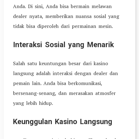
Anda. Di sini, Anda bisa bermain melawan
dealer nyata, memberikan nuansa sosial yang
tidak bisa diperoleh dari permainan mesin.
Interaksi Sosial yang Menarik
Salah satu keuntungan besar dari kasino
langsung adalah interaksi dengan dealer dan
pemain lain. Anda bisa berkomunikasi,
bersenang-senang, dan merasakan atmosfer
yang lebih hidup.
Keunggulan Kasino Langsung