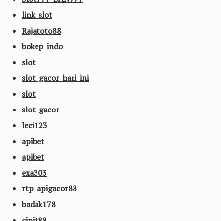
link slot
Rajatoto88
bokep indo
slot
slot gacor hari ini
slot
slot gacor
leci123
apibet
apibet
exa303
rtp apigacor88
badak178
cipit88