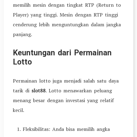
memilih mesin dengan tingkat RTP (Return to
Player) yang tinggi. Mesin dengan RTP tinggi
cenderung lebih menguntungkan dalam jangka
panjang.
Keuntungan dari Permainan
Lotto
Permainan lotto juga menjadi salah satu daya
tarik di
slot88
. Lotto menawarkan peluang
menang besar dengan investasi yang relatif
kecil.
Fleksibilitas: Anda bisa memilih angka