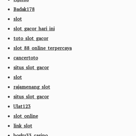
Badak178
slot
slot gacor hari ini
toto slot gacor
slot 88 online terpercaya
cancertoto
situs slot gacor
slot
rajamenang slot
situs slot gacor
Ulat123
slot online
link slot
bosku33 casino