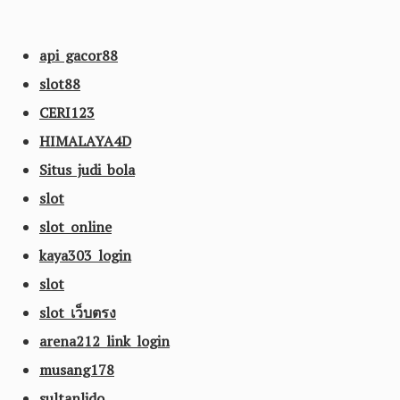
api gacor88
slot88
CERI123
HIMALAYA4D
Situs judi bola
slot
slot online
kaya303 login
slot
slot เว็บตรง
arena212 link login
musang178
sultanlido