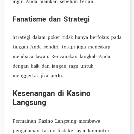
ingin Anda mainkan sebelum terjun.
Fanatisme dan Strategi
Strategi dalam poker tidak hanya berfokus pada
tangan Anda sendiri, tetapi juga mencakup
membaca lawan. Rencanakan langkah Anda
dengan baik dan jangan ragu untuk
menggertak jika perlu.
Kesenangan di Kasino
Langsung
Permainan Kasino Langsung membawa
pengalaman kasino fisik ke layar komputer