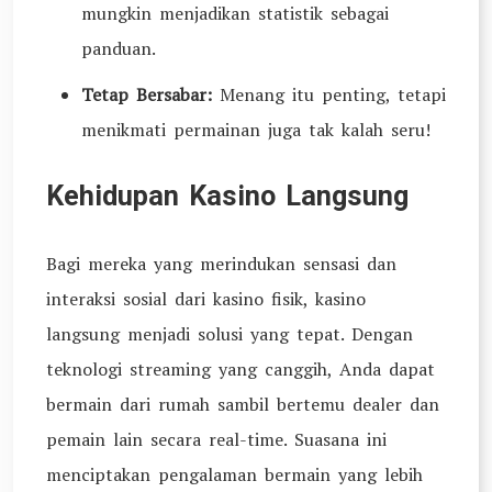
mungkin menjadikan statistik sebagai
panduan.
Tetap Bersabar:
Menang itu penting, tetapi
menikmati permainan juga tak kalah seru!
Kehidupan Kasino Langsung
Bagi mereka yang merindukan sensasi dan
interaksi sosial dari kasino fisik, kasino
langsung menjadi solusi yang tepat. Dengan
teknologi streaming yang canggih, Anda dapat
bermain dari rumah sambil bertemu dealer dan
pemain lain secara real-time. Suasana ini
menciptakan pengalaman bermain yang lebih