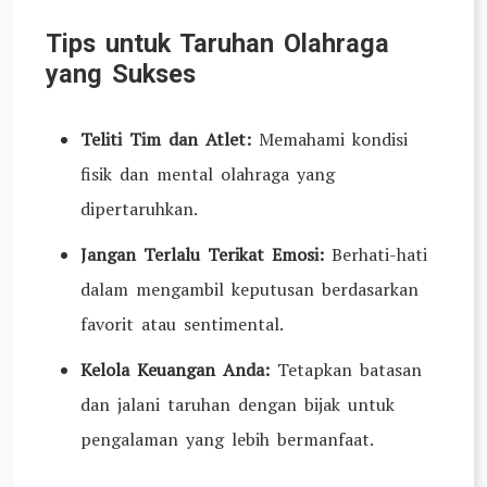
Tips untuk Taruhan Olahraga
yang Sukses
Teliti Tim dan Atlet:
Memahami kondisi
fisik dan mental olahraga yang
dipertaruhkan.
Jangan Terlalu Terikat Emosi:
Berhati-hati
dalam mengambil keputusan berdasarkan
favorit atau sentimental.
Kelola Keuangan Anda:
Tetapkan batasan
dan jalani taruhan dengan bijak untuk
pengalaman yang lebih bermanfaat.