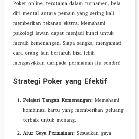
Poker online, terutama dalam turnamen, bela
diri mental antara pemain yang sering kali
memberikan tekanan ekstra. Memahami
psikologi lawan dapat menjadi kunci untuk
meraih kemenangan. Siapa sangka, mengamati
cara orang lain bertaruh bisa lebih
mengasyikkan daripada permainan itu sendiri!
Strategi Poker yang Efektif
Pelajari Tangan Kemenangan:
Memahami
kombinasi kartu yang memberikan peluang
terbaik untuk menang.
Atur Gaya Permainan:
Sesuaikan gaya