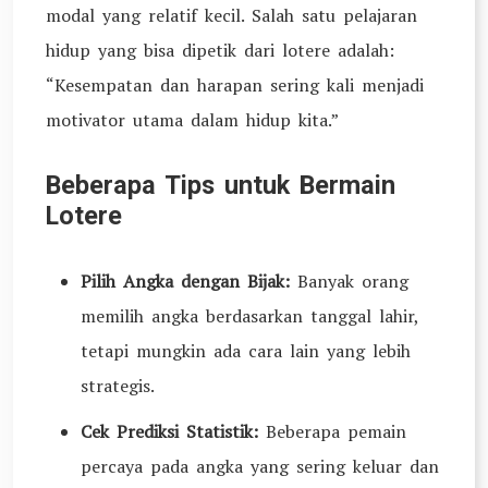
modal yang relatif kecil. Salah satu pelajaran
hidup yang bisa dipetik dari lotere adalah:
“Kesempatan dan harapan sering kali menjadi
motivator utama dalam hidup kita.”
Beberapa Tips untuk Bermain
Lotere
Pilih Angka dengan Bijak:
Banyak orang
memilih angka berdasarkan tanggal lahir,
tetapi mungkin ada cara lain yang lebih
strategis.
Cek Prediksi Statistik:
Beberapa pemain
percaya pada angka yang sering keluar dan