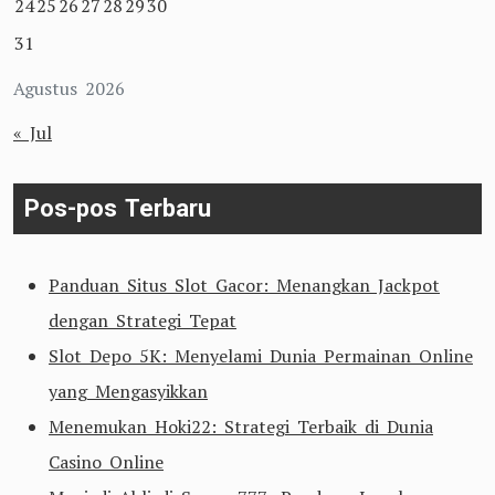
24
25
26
27
28
29
30
31
Agustus 2026
« Jul
Pos-pos Terbaru
Panduan Situs Slot Gacor: Menangkan Jackpot
dengan Strategi Tepat
Slot Depo 5K: Menyelami Dunia Permainan Online
yang Mengasyikkan
Menemukan Hoki22: Strategi Terbaik di Dunia
Casino Online