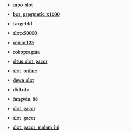
mpo slot
bos pragmatic x1000
target4d
slotx50000
semar123
robopragma
situs slot gacor
slot online
dewa slot
dbltoto
fangwin 88
slot gacor
slot gacor
slot gacor malam ini