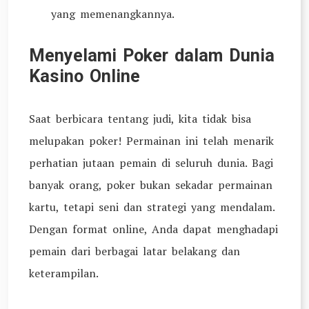
yang memenangkannya.
Menyelami Poker dalam Dunia
Kasino Online
Saat berbicara tentang judi, kita tidak bisa
melupakan poker! Permainan ini telah menarik
perhatian jutaan pemain di seluruh dunia. Bagi
banyak orang, poker bukan sekadar permainan
kartu, tetapi seni dan strategi yang mendalam.
Dengan format online, Anda dapat menghadapi
pemain dari berbagai latar belakang dan
keterampilan.