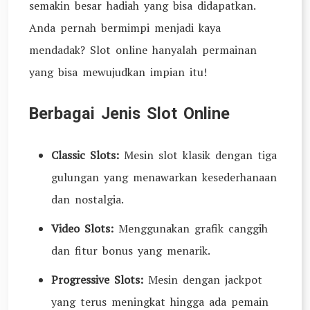
semakin besar hadiah yang bisa didapatkan.
Anda pernah bermimpi menjadi kaya
mendadak? Slot online hanyalah permainan
yang bisa mewujudkan impian itu!
Berbagai Jenis Slot Online
Classic Slots:
Mesin slot klasik dengan tiga
gulungan yang menawarkan kesederhanaan
dan nostalgia.
Video Slots:
Menggunakan grafik canggih
dan fitur bonus yang menarik.
Progressive Slots:
Mesin dengan jackpot
yang terus meningkat hingga ada pemain