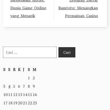
Menjelajahi slot88:
Lengkap Daftar
Dunia Game Online
Ramtoto: Menangkan
yang Menarik
Permainan Casino
Cari
untuk:
S
S
R
K
J
S
M
1
2
3
4
5
6
7
8
9
10
11
12
13
14
15
16
17
18
19
20
21
22
23