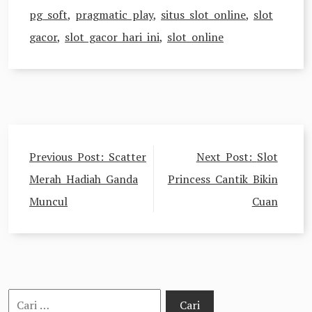
pg soft
,
pragmatic play
,
situs slot online
,
slot
gacor
,
slot gacor hari ini
,
slot online
Navigasi
Previous Post:
Scatter
Next Post:
Slot
pos
Merah Hadiah Ganda
Princess Cantik Bikin
Muncul
Cuan
Cari