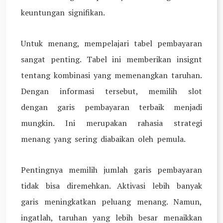
keuntungan signifikan.
Untuk menang, mempelajari tabel pembayaran
sangat penting. Tabel ini memberikan insignt
tentang kombinasi yang memenangkan taruhan.
Dengan informasi tersebut, memilih slot
dengan garis pembayaran terbaik menjadi
mungkin. Ini merupakan rahasia strategi
menang yang sering diabaikan oleh pemula.
Pentingnya memilih jumlah garis pembayaran
tidak bisa diremehkan. Aktivasi lebih banyak
garis meningkatkan peluang menang. Namun,
ingatlah, taruhan yang lebih besar menaikkan