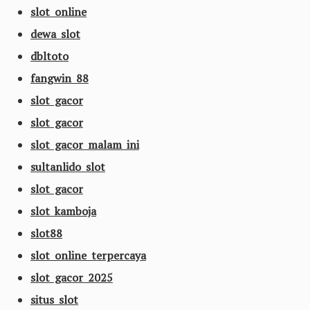
slot online
dewa slot
dbltoto
fangwin 88
slot gacor
slot gacor
slot gacor malam ini
sultanlido slot
slot gacor
slot kamboja
slot88
slot online terpercaya
slot gacor 2025
situs slot