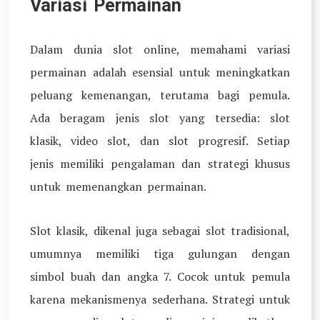
Variasi Permainan
Dalam dunia slot online, memahami variasi
permainan adalah esensial untuk meningkatkan
peluang kemenangan, terutama bagi pemula.
Ada beragam jenis slot yang tersedia: slot
klasik, video slot, dan slot progresif. Setiap
jenis memiliki pengalaman dan strategi khusus
untuk memenangkan permainan.
Slot klasik, dikenal juga sebagai slot tradisional,
umumnya memiliki tiga gulungan dengan
simbol buah dan angka 7. Cocok untuk pemula
karena mekanismenya sederhana. Strategi untuk