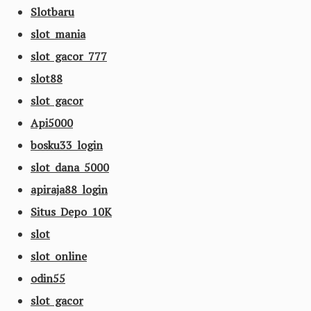
Slotbaru
slot mania
slot gacor 777
slot88
slot gacor
Api5000
bosku33 login
slot dana 5000
apiraja88 login
Situs Depo 10K
slot
slot online
odin55
slot gacor