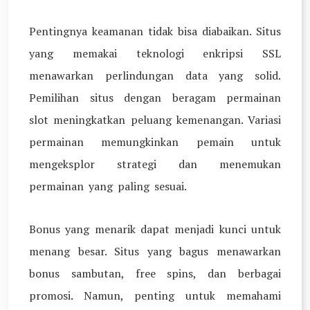
Pentingnya keamanan tidak bisa diabaikan. Situs
yang memakai teknologi enkripsi SSL
menawarkan perlindungan data yang solid.
Pemilihan situs dengan beragam permainan
slot meningkatkan peluang kemenangan. Variasi
permainan memungkinkan pemain untuk
mengeksplor strategi dan menemukan
permainan yang paling sesuai.
Bonus yang menarik dapat menjadi kunci untuk
menang besar. Situs yang bagus menawarkan
bonus sambutan, free spins, dan berbagai
promosi. Namun, penting untuk memahami