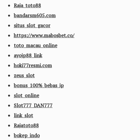
Raja toto88
bandarsm605.com
situs slot gacor
https://www.mabosbet.co/
toto macau online
ayojp88 link
hoki77resmi.com
zeus slot
bonus 100% bebas ip
slot online
Slot777 DAN777
link slot
Rajatoto88
bokep indo