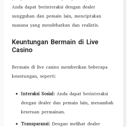
Anda dapat berinteraksi dengan dealer
sungguhan dan pemain lain, menciptakan
suasana yang mendebarkan dan realistis.
Keuntungan Bermain di Live
Casino
Bermain di live casino memberikan beberapa
keuntungan, seperti:
Interaksi Sosial:
Anda dapat berinteraksi
dengan dealer dan pemain lain, menambah
keseruan permainan.
Transparansi:
Dengan melihat dealer