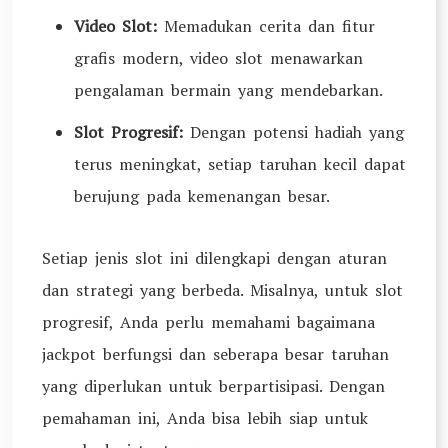
Video Slot:
Memadukan cerita dan fitur
grafis modern, video slot menawarkan
pengalaman bermain yang mendebarkan.
Slot Progresif:
Dengan potensi hadiah yang
terus meningkat, setiap taruhan kecil dapat
berujung pada kemenangan besar.
Setiap jenis slot ini dilengkapi dengan aturan
dan strategi yang berbeda. Misalnya, untuk slot
progresif, Anda perlu memahami bagaimana
jackpot berfungsi dan seberapa besar taruhan
yang diperlukan untuk berpartisipasi. Dengan
pemahaman ini, Anda bisa lebih siap untuk