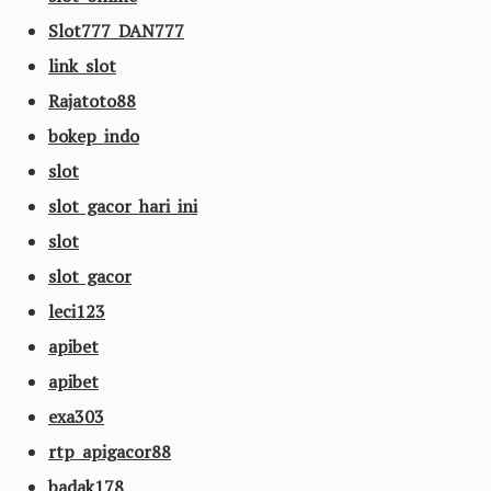
Slot777 DAN777
link slot
Rajatoto88
bokep indo
slot
slot gacor hari ini
slot
slot gacor
leci123
apibet
apibet
exa303
rtp apigacor88
badak178