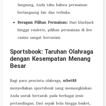
langsung, Anda tahu bahwa permainan
berlangsung fair dan terbuka.
Beragam Pilihan Permainan:
Dari blackjack
hingga roulette, pilihan permainan di live
casino sangat bervariasi.
Sportsbook: Taruhan Olahraga
dengan Kesempatan Menang
Besar
Bagi para pencinta olahraga,
scbet88
menyediakan sportsbook yang memungkinkan
Anda untuk bertaruh pada berbagai jenis
pertandingan. Dari sepak bola hingga basket,