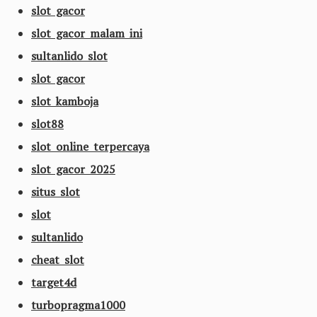
slot gacor
slot gacor malam ini
sultanlido slot
slot gacor
slot kamboja
slot88
slot online terpercaya
slot gacor 2025
situs slot
slot
sultanlido
cheat slot
target4d
turbopragma1000