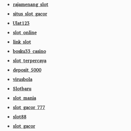
rajamenang slot
situs slot gacor
Ulat123
slot online
link slot
bosku33 casino
slot terpercaya
deposit 5000
virusbola
Slotbaru
slot mania
slot gacor 777
slot88
slot gacor