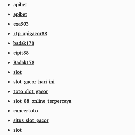
apibet
apibet
exa303
rtp apigacor88
badak178
cipit88
Badak178
slot
slot gacor hari ini
toto slot gacor
slot 88 online terpercaya
cancertoto
situs slot gacor
slot