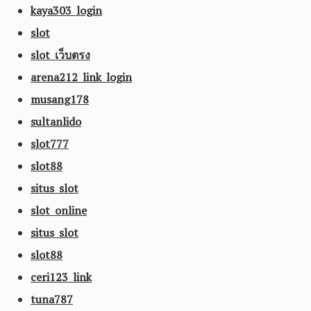
kaya303 login
slot
slot เว็บตรง
arena212 link login
musang178
sultanlido
slot777
slot88
situs slot
slot online
situs slot
slot88
ceri123 link
tuna787