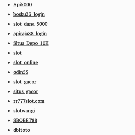
Api5000
bosku33 login
slot dana 5000
apiraja88 login
Situs Depo 10K
slot
slot online
odin55
slot gacor
situs gacor
rr777slot.com
slotwangi
SBOBET88
dbltoto