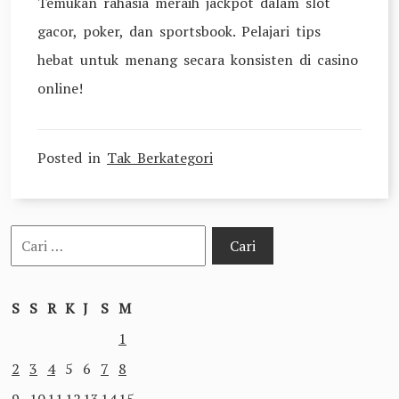
Temukan rahasia meraih jackpot dalam slot
gacor, poker, dan sportsbook. Pelajari tips
hebat untuk menang secara konsisten di casino
online!
Posted in
Tak Berkategori
Cari
untuk:
S
S
R
K
J
S
M
1
2
3
4
5
6
7
8