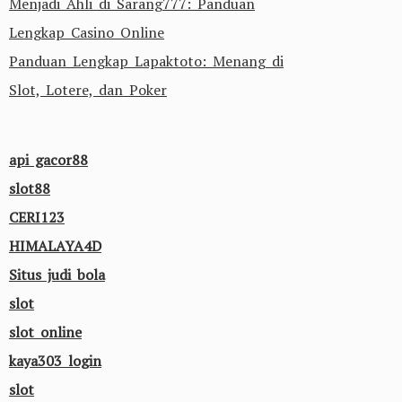
Menjadi Ahli di Sarang777: Panduan
Lengkap Casino Online
Panduan Lengkap Lapaktoto: Menang di
Slot, Lotere, dan Poker
api gacor88
slot88
CERI123
HIMALAYA4D
Situs judi bola
slot
slot online
kaya303 login
slot