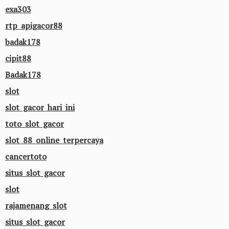
exa303
rtp apigacor88
badak178
cipit88
Badak178
slot
slot gacor hari ini
toto slot gacor
slot 88 online terpercaya
cancertoto
situs slot gacor
slot
rajamenang slot
situs slot gacor