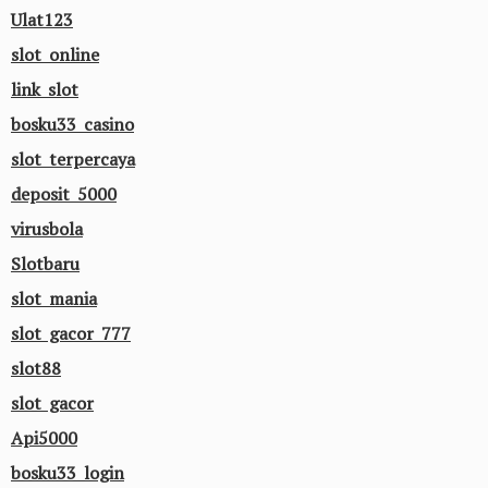
Ulat123
slot online
link slot
bosku33 casino
slot terpercaya
deposit 5000
virusbola
Slotbaru
slot mania
slot gacor 777
slot88
slot gacor
Api5000
bosku33 login