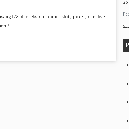
23
Fe
ang178 dan eksplor dunia slot, poker, dan live
« 
eru!
P