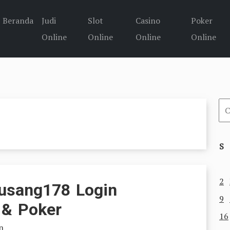
Beranda
Judi
Slot
Casino
Poker
Online
Online
Online
Online
Car
un
S
2
usang178 Login
9
t & Poker
16
n