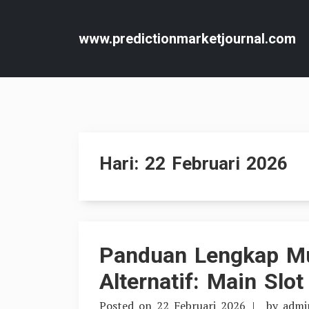
Skip
to
www.predictionmarketjournal.com
content
Hari:
22 Februari 2026
Panduan Lengkap M
Alternatif: Main Slo
Posted on
22 Februari 2026
by
admi