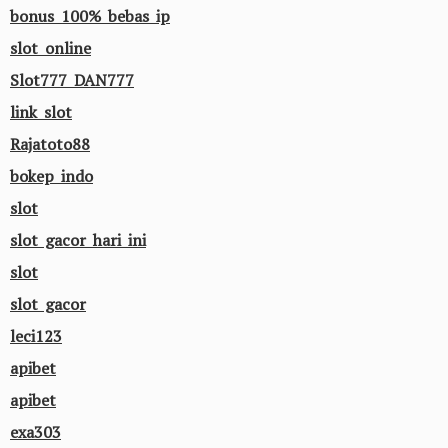
bonus 100% bebas ip
slot online
Slot777 DAN777
link slot
Rajatoto88
bokep indo
slot
slot gacor hari ini
slot
slot gacor
leci123
apibet
apibet
exa303