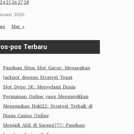
24
25
26
27
28
bruari 2026
Jan
Mar »
os-pos Terbaru
Panduan Situs Slot Gacor: Menangkan
Jackpot dengan Strategi Tepat
Slot Depo 5K: Menyelami Dunia
Permainan Online yang Mengasyikkan
Menemukan Hoki22: Strategi Terbaik di
Dunia Casino Online
Menjadi Ahli di Sarang777: Panduan