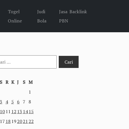
Togel
Judi
Jasa Backlink
Online
Bola
PBN
i
tuk:
S
R
K
J
S
M
1
3
4
5
6
7
8
10
11
12
13
14
15
17
18
19
20
21
22