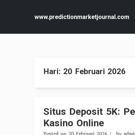
Skip
to
www.predictionmarketjournal.com
content
Hari:
20 Februari 2026
Situs Deposit 5K: P
Kasino Online
Posted on
20 Februari 2026
by
admi