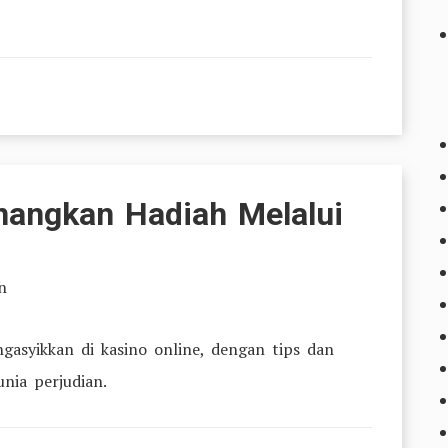
enangkan Hadiah Melalui
n
gasyikkan di kasino online, dengan tips dan
nia perjudian.