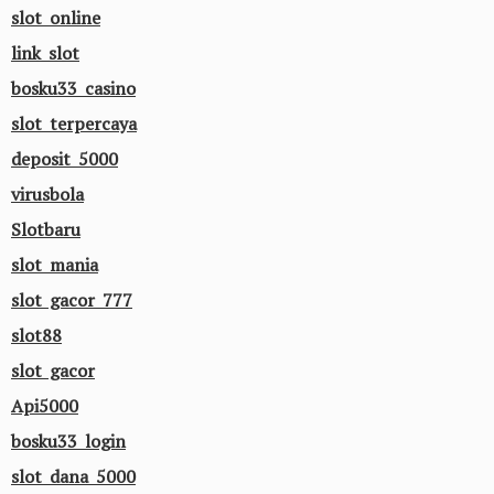
slot online
link slot
bosku33 casino
slot terpercaya
deposit 5000
virusbola
Slotbaru
slot mania
slot gacor 777
slot88
slot gacor
Api5000
bosku33 login
slot dana 5000