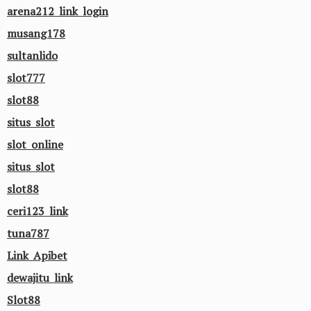
arena212 link login
musang178
sultanlido
slot777
slot88
situs slot
slot online
situs slot
slot88
ceri123 link
tuna787
Link Apibet
dewajitu link
Slot88