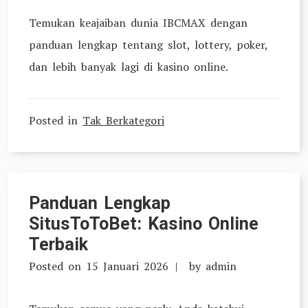
Temukan keajaiban dunia IBCMAX dengan
panduan lengkap tentang slot, lottery, poker,
dan lebih banyak lagi di kasino online.
Posted in
Tak Berkategori
Panduan Lengkap
SitusToToBet: Kasino Online
Terbaik
Posted on
15 Januari 2026
by
admin