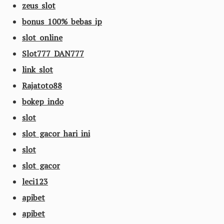
zeus slot
bonus 100% bebas ip
slot online
Slot777 DAN777
link slot
Rajatoto88
bokep indo
slot
slot gacor hari ini
slot
slot gacor
leci123
apibet
apibet