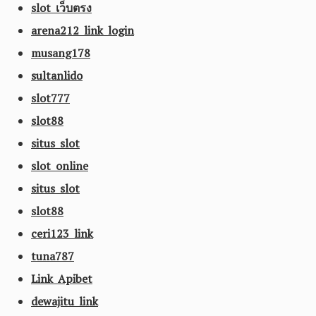
slot เว็บตรง
arena212 link login
musang178
sultanlido
slot777
slot88
situs slot
slot online
situs slot
slot88
ceri123 link
tuna787
Link Apibet
dewajitu link