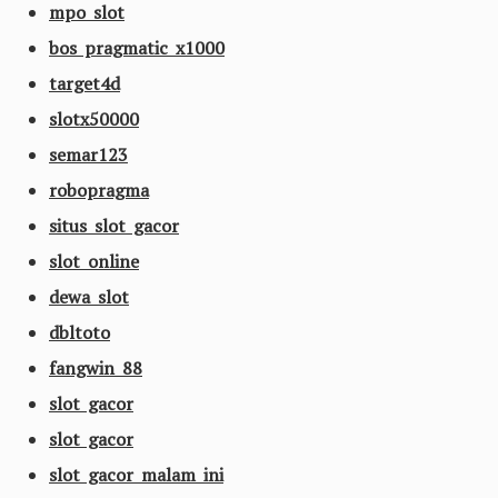
mpo slot
bos pragmatic x1000
target4d
slotx50000
semar123
robopragma
situs slot gacor
slot online
dewa slot
dbltoto
fangwin 88
slot gacor
slot gacor
slot gacor malam ini