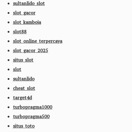
sultanlido slot
slot gacor
slot kamboja
slot88
slot online terpercaya
slot gacor 2025
situs slot
slot
sultanlido
cheat slot
target4d
turbopragma1000
turbopragma500
situs toto