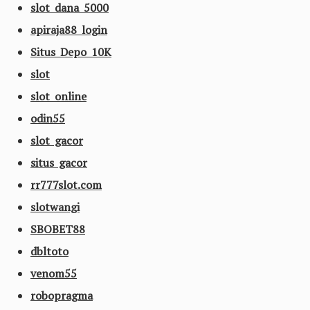
slot dana 5000
apiraja88 login
Situs Depo 10K
slot
slot online
odin55
slot gacor
situs gacor
rr777slot.com
slotwangi
SBOBET88
dbltoto
venom55
robopragma