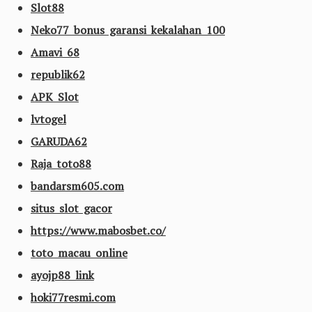
Slot88
Neko77 bonus garansi kekalahan 100
Amavi 68
republik62
APK Slot
lvtogel
GARUDA62
Raja toto88
bandarsm605.com
situs slot gacor
https://www.mabosbet.co/
toto macau online
ayojp88 link
hoki77resmi.com