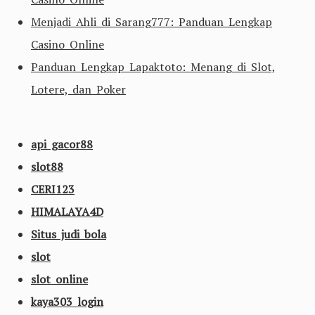
Menjadi Ahli di Sarang777: Panduan Lengkap
Casino Online
Panduan Lengkap Lapaktoto: Menang di Slot,
Lotere, dan Poker
api gacor88
slot88
CERI123
HIMALAYA4D
Situs judi bola
slot
slot online
kaya303 login