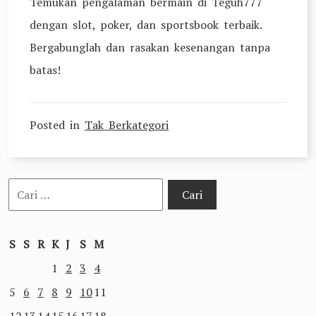
Temukan pengalaman bermain di Teguh777
dengan slot, poker, dan sportsbook terbaik.
Bergabunglah dan rasakan kesenangan tanpa
batas!
Posted in
Tak Berkategori
Cari
untuk:
S
S
R
K
J
S
M
1
2
3
4
5
6
7
8
9
10
11