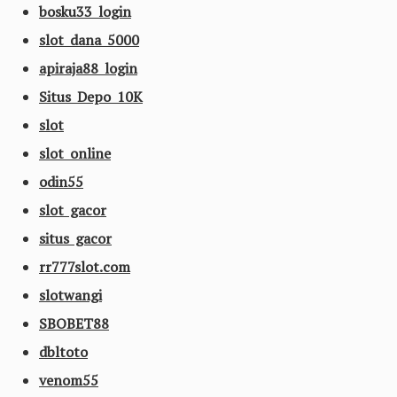
bosku33 login
slot dana 5000
apiraja88 login
Situs Depo 10K
slot
slot online
odin55
slot gacor
situs gacor
rr777slot.com
slotwangi
SBOBET88
dbltoto
venom55