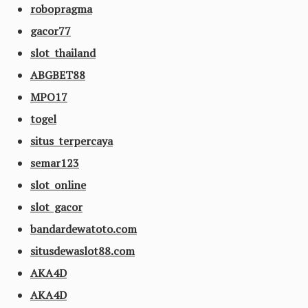
robopragma
gacor77
slot thailand
ABGBET88
MPO17
togel
situs terpercaya
semar123
slot online
slot gacor
bandardewatoto.com
situsdewaslot88.com
AKA4D
AKA4D