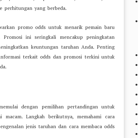
e perhitungan yang berbeda.
nawarkan promo odds untuk menarik pemain baru
 Promosi ini seringkali mencakup peningkatan
meningkatkan keuntungan taruhan Anda. Penting
nformasi terkait odds dan promosi terkini untuk
da.
memulai dengan pemilihan pertandingan untuk
agai macam. Langkah berikutnya, memahami cara
 pengenalan jenis taruhan dan cara membaca odds