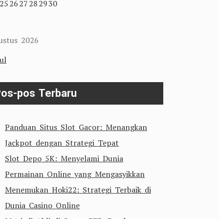
25
26
27
28
29
30
ustus 2026
ul
os-pos Terbaru
Panduan Situs Slot Gacor: Menangkan
Jackpot dengan Strategi Tepat
Slot Depo 5K: Menyelami Dunia
Permainan Online yang Mengasyikkan
Menemukan Hoki22: Strategi Terbaik di
Dunia Casino Online