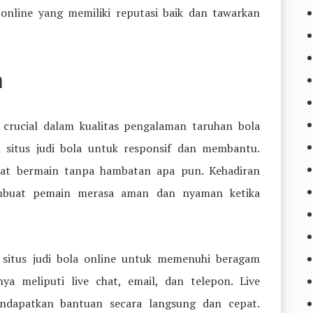
a online yang memiliki reputasi baik dan tawarkan
n
crucial dalam kualitas pengalaman taruhan bola
n situs judi bola untuk responsif dan membantu.
pat bermain tanpa hambatan apa pun. Kehadiran
mbuat pemain merasa aman dan nyaman ketika
i situs judi bola online untuk memenuhi beragam
a meliputi live chat, email, dan telepon. Live
dapatkan bantuan secara langsung dan cepat.