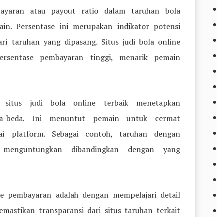
yaran atau payout ratio dalam taruhan bola
ain. Persentase ini merupakan indikator potensi
i taruhan yang dipasang. Situs judi bola online
ersentase pembayaran tinggi, menarik pemain
, situs judi bola online terbaik menetapkan
da-beda. Ini menuntut pemain untuk cermat
i platform. Sebagai contoh, taruhan dengan
menguntungkan dibandingkan dengan yang
e pembayaran adalah dengan mempelajari detail
emastikan transparansi dari situs taruhan terkait