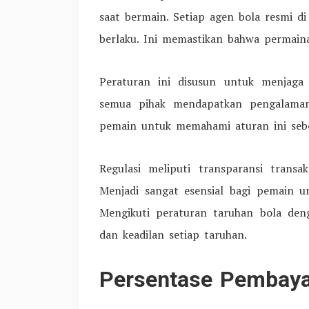
saat bermain. Setiap agen bola resmi d
berlaku. Ini memastikan bahwa permainan
Peraturan ini disusun untuk menjaga
semua pihak mendapatkan pengalaman
pemain untuk memahami aturan ini sebe
Regulasi meliputi transparansi tran
Menjadi sangat esensial bagi pemain
Mengikuti peraturan taruhan bola den
dan keadilan setiap taruhan.
Persentase Pembay