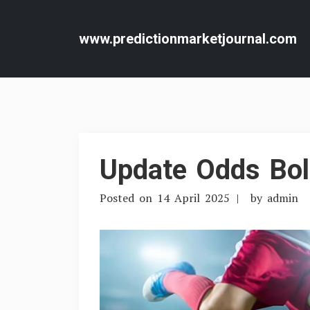
Skip
to
www.predictionmarketjournal.com
content
Update Odds Bol
Posted on
14 April 2025
by
admin