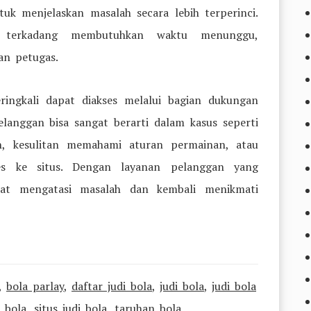
uk menjelaskan masalah secara lebih terperinci.
i terkadang membutuhkan waktu menunggu,
an petugas.
ringkali dapat diakses melalui bagian dukungan
elanggan bisa sangat berarti dalam kasus seperti
an, kesulitan memahami aturan permainan, atau
es ke situs. Dengan layanan pelanggan yang
at mengatasi masalah dan kembali menikmati
,
bola parlay
,
daftar judi bola
,
judi bola
,
judi bola
i bola
,
situs judi bola
,
taruhan bola