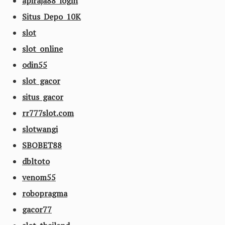
apiraja88 login
Situs Depo 10K
slot
slot online
odin55
slot gacor
situs gacor
rr777slot.com
slotwangi
SBOBET88
dbltoto
venom55
robopragma
gacor77