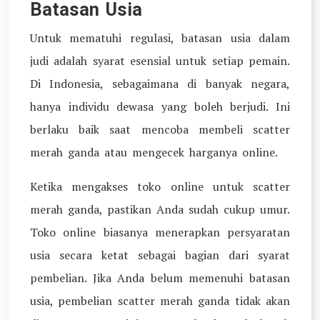
Batasan Usia
Untuk mematuhi regulasi, batasan usia dalam
judi adalah syarat esensial untuk setiap pemain.
Di Indonesia, sebagaimana di banyak negara,
hanya individu dewasa yang boleh berjudi. Ini
berlaku baik saat mencoba membeli scatter
merah ganda atau mengecek harganya online.
Ketika mengakses toko online untuk scatter
merah ganda, pastikan Anda sudah cukup umur.
Toko online biasanya menerapkan persyaratan
usia secara ketat sebagai bagian dari syarat
pembelian. Jika Anda belum memenuhi batasan
usia, pembelian scatter merah ganda tidak akan