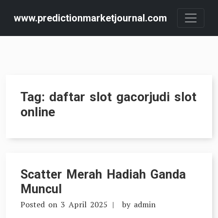
Skip
www.predictionmarketjournal.com
to
content
Tag:
daftar slot gacorjudi slot
online
Scatter Merah Hadiah Ganda
Muncul
Posted on
3 April 2025
by
admin