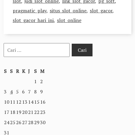
slot
,
judi slot online
,
link slot gacor
,
pg soft
,
pragmatic play
,
situs slot online
,
slot gacor
,
slot gacor hari ini
,
slot online
Cari
untuk:
S
S
R
K
J
S
M
1
2
3
4
5
6
7
8
9
10
11
12
13
14
15
16
17
18
19
20
21
22
23
24
25
26
27
28
29
30
31