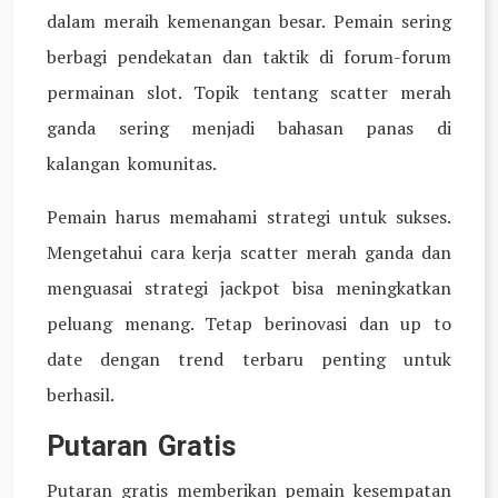
dalam meraih kemenangan besar. Pemain sering
berbagi pendekatan dan taktik di forum-forum
permainan slot. Topik tentang scatter merah
ganda sering menjadi bahasan panas di
kalangan komunitas.
Pemain harus memahami strategi untuk sukses.
Mengetahui cara kerja scatter merah ganda dan
menguasai strategi jackpot bisa meningkatkan
peluang menang. Tetap berinovasi dan up to
date dengan trend terbaru penting untuk
berhasil.
Putaran Gratis
Putaran gratis memberikan pemain kesempatan