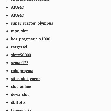
AKA4D
AKA4D
super scatter olympus
mpo slot
bos pragmatic x1000
target4d
slotx50000
semar123
robopragma
situs slot gacor
slot online
dewa slot
dbltoto
fangwin 88