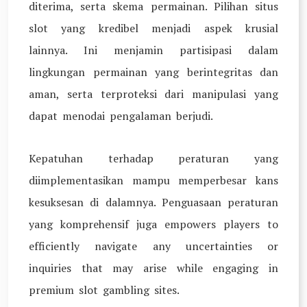
diterima, serta skema permainan. Pilihan situs
slot yang kredibel menjadi aspek krusial
lainnya. Ini menjamin partisipasi dalam
lingkungan permainan yang berintegritas dan
aman, serta terproteksi dari manipulasi yang
dapat menodai pengalaman berjudi.
Kepatuhan terhadap peraturan yang
diimplementasikan mampu memperbesar kans
kesuksesan di dalamnya. Penguasaan peraturan
yang komprehensif juga empowers players to
efficiently navigate any uncertainties or
inquiries that may arise while engaging in
premium slot gambling sites.