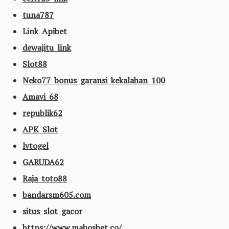
tuna787
Link Apibet
dewajitu link
Slot88
Neko77 bonus garansi kekalahan 100
Amavi 68
republik62
APK Slot
lvtogel
GARUDA62
Raja toto88
bandarsm605.com
situs slot gacor
https://www.mabosbet.co/