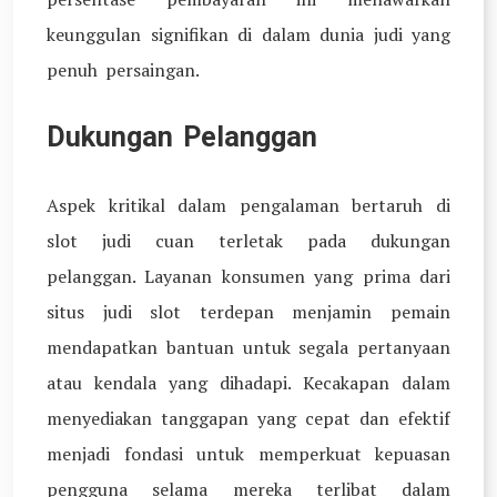
keunggulan signifikan di dalam dunia judi yang
penuh persaingan.
Dukungan Pelanggan
Aspek kritikal dalam pengalaman bertaruh di
slot judi cuan terletak pada dukungan
pelanggan. Layanan konsumen yang prima dari
situs judi slot terdepan menjamin pemain
mendapatkan bantuan untuk segala pertanyaan
atau kendala yang dihadapi. Kecakapan dalam
menyediakan tanggapan yang cepat dan efektif
menjadi fondasi untuk memperkuat kepuasan
pengguna selama mereka terlibat dalam