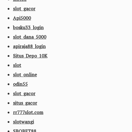
slot gacor
Api5000
bosku33 login
slot dana 5000
apiraja88 login
Situs Depo 10K
slot
slot online
odin55
slot gacor
situs gacor
rr777slot.com
slotwangi
SBOBET88