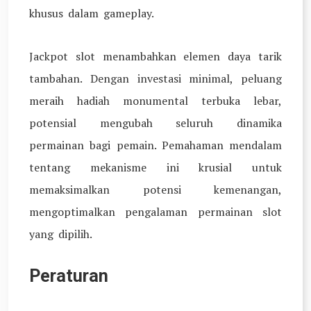
khusus dalam gameplay.
Jackpot slot menambahkan elemen daya tarik
tambahan. Dengan investasi minimal, peluang
meraih hadiah monumental terbuka lebar,
potensial mengubah seluruh dinamika
permainan bagi pemain. Pemahaman mendalam
tentang mekanisme ini krusial untuk
memaksimalkan potensi kemenangan,
mengoptimalkan pengalaman permainan slot
yang dipilih.
Peraturan