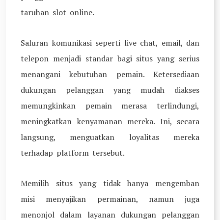
taruhan slot online.
Saluran komunikasi seperti live chat, email, dan
telepon menjadi standar bagi situs yang serius
menangani kebutuhan pemain. Ketersediaan
dukungan pelanggan yang mudah diakses
memungkinkan pemain merasa terlindungi,
meningkatkan kenyamanan mereka. Ini, secara
langsung, menguatkan loyalitas mereka
terhadap platform tersebut.
Memilih situs yang tidak hanya mengemban
misi menyajikan permainan, namun juga
menonjol dalam layanan dukungan pelanggan