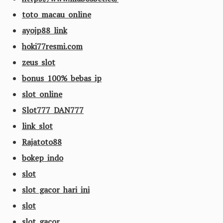
toto macau online
ayojp88 link
hoki77resmi.com
zeus slot
bonus 100% bebas ip
slot online
Slot777 DAN777
link slot
Rajatoto88
bokep indo
slot
slot gacor hari ini
slot
slot gacor