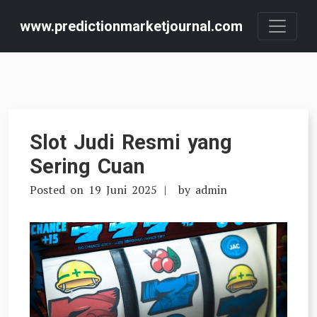
Skip
www.predictionmarketjournal.com
to
content
Slot Judi Resmi yang
Sering Cuan
Posted on
19 Juni 2025
by
admin