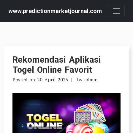
Skip
www.predictionmarketjournal.com
to
content
Rekomendasi Aplikasi
Togel Online Favorit
Posted on
20 April 2025
by
admin