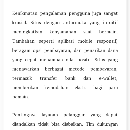
Kenikmatan pengalaman pengguna juga sangat
krusial. Situs dengan antarmuka yang intuitif
meningkatkan kenyamanan saat bermain.
Tambahan seperti aplikasi mobile responsif,
beragam opsi pembayaran, dan penarikan dana
yang cepat menambah nilai positif. Situs yang
menawarkan berbagai metode pembayaran,
termasuk transfer bank dan e-wallet,
memberikan kemudahan ekstra bagi para
pemain.
Pentingnya layanan pelanggan yang dapat
diandalkan tidak bisa diabaikan. Tim dukungan