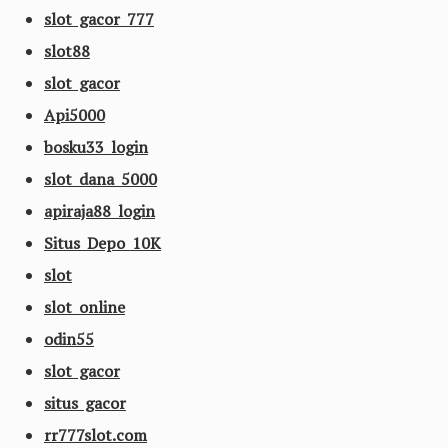
slot gacor 777
slot88
slot gacor
Api5000
bosku33 login
slot dana 5000
apiraja88 login
Situs Depo 10K
slot
slot online
odin55
slot gacor
situs gacor
rr777slot.com