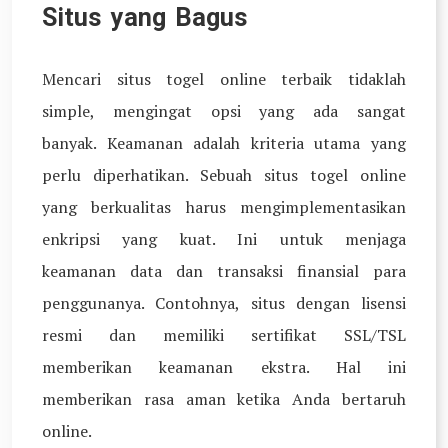
Situs yang Bagus
Mencari situs togel online terbaik tidaklah
simple, mengingat opsi yang ada sangat
banyak. Keamanan adalah kriteria utama yang
perlu diperhatikan. Sebuah situs togel online
yang berkualitas harus mengimplementasikan
enkripsi yang kuat. Ini untuk menjaga
keamanan data dan transaksi finansial para
penggunanya. Contohnya, situs dengan lisensi
resmi dan memiliki sertifikat SSL/TSL
memberikan keamanan ekstra. Hal ini
memberikan rasa aman ketika Anda bertaruh
online.