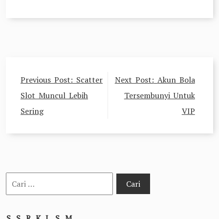
Navigasi
Previous Post:
Scatter
Next Post:
Akun Bola
pos
Slot Muncul Lebih
Tersembunyi Untuk
Sering
VIP
Cari
untuk:
S
S
R
K
J
S
M