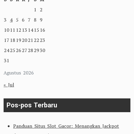
1
2
3
4
5
6
7
8
9
10
11
12
13
14
15
16
17
18
19
20
21
22
23
24
25
26
27
28
29
30
31
Agustus 2026
« Jul
Pos-pos Terbaru
Panduan Situs Slot Gacor: Menangkan Jackpot