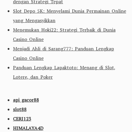
dengan Strategi Tepat
Slot Depo 5K: Menyelami Dunia Permainan Online
yang Mengasyikkan
Menemukan Hoki22: Strategi Terbaik di Dunia
Casino Online
Menjadi Ahli di Sarang777: Panduan Lengkap
Casino Online
Panduan Lengkap Lapaktoto: Menang di Slot,
Lotere, dan Poker
api gacor88
slot88
CERI123
HIMALAYA4D