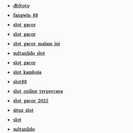
dbltoto
fangwin 88
slot gacor
slot gacor
slot gacor malam ini
sultanlido slot
slot gacor
slot kamboja
slot88
slot online terpercaya
slot gacor 2025
situs slot
slot
sultanlido