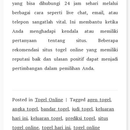
yang bisa dihubungi 24 jam sehari melalui
berbagai cara seperti live chat, email, atau
telepon sangatlah vital. Ini membantu ketika
Anda menghadapi kendala atau memiliki
pertanyaan tentang situs. Beberapa
rekomendasi situs togel online yang memiliki
reputasi baik dan ulasan positif dapat menjadi
pertimbangan dalam pemilihan Anda.
Posted in
Togel Online
Tagged
agen togel
,
angka togel
,
bandar togel
,
judi togel
,
keluaran
hari ini
,
keluaran togel
,
prediksi togel
,
situs
togel online
,
togel hari ini
,
togel online