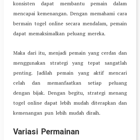
konsisten dapat membantu pemain dalam
mencapai kemenangan. Dengan memahami cara
bermain togel online secara mendalam, pemain
dapat memaksimalkan peluang mereka.
Maka dari itu, menjadi pemain yang cerdas dan
menggunakan strategi yang tepat sangatlah
penting. Jadilah pemain yang aktif mencari
celah dan memanfaatkan setiap peluang
dengan bijak. Dengan begitu, strategi menang
togel online dapat lebih mudah diterapkan dan
kemenangan pun lebih mudah diraih.
Variasi Permainan