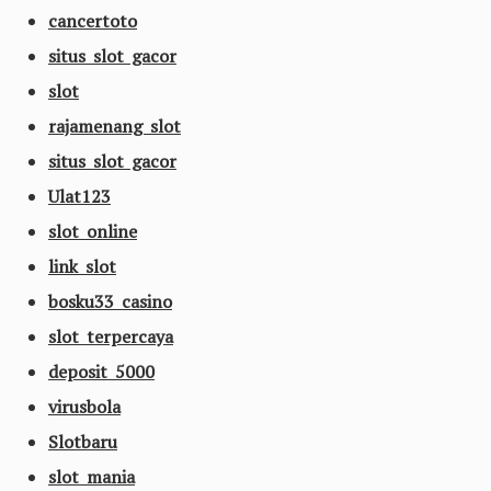
cancertoto
situs slot gacor
slot
rajamenang slot
situs slot gacor
Ulat123
slot online
link slot
bosku33 casino
slot terpercaya
deposit 5000
virusbola
Slotbaru
slot mania