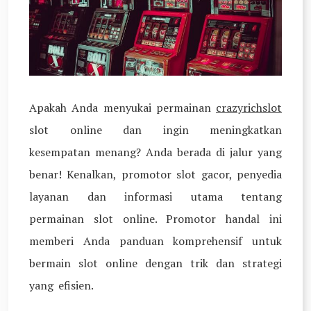
Apakah Anda menyukai permainan
crazyrichslot
slot online dan ingin meningkatkan
kesempatan menang? Anda berada di jalur yang
benar! Kenalkan, promotor slot gacor, penyedia
layanan dan informasi utama tentang
permainan slot online. Promotor handal ini
memberi Anda panduan komprehensif untuk
bermain slot online dengan trik dan strategi
yang efisien.