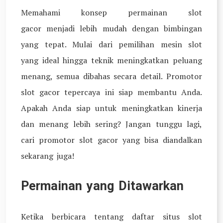
Memahami konsep permainan slot
gacor menjadi lebih mudah dengan bimbingan
yang tepat. Mulai dari pemilihan mesin slot
yang ideal hingga teknik meningkatkan peluang
menang, semua dibahas secara detail. Promotor
slot gacor tepercaya ini siap membantu Anda.
Apakah Anda siap untuk meningkatkan kinerja
dan menang lebih sering? Jangan tunggu lagi,
cari promotor slot gacor yang bisa diandalkan
sekarang juga!
Permainan yang Ditawarkan
Ketika berbicara tentang daftar situs slot