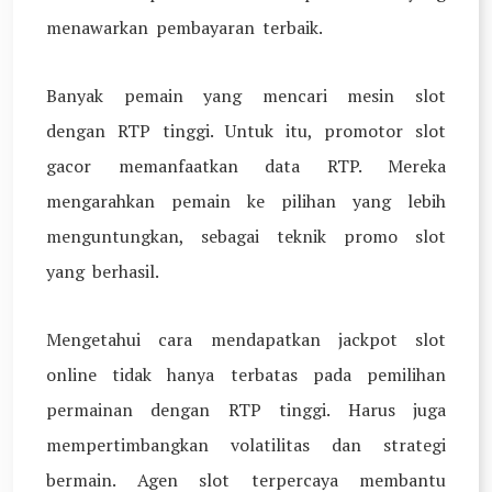
menawarkan pembayaran terbaik.
Banyak pemain yang mencari mesin slot
dengan RTP tinggi. Untuk itu, promotor slot
gacor memanfaatkan data RTP. Mereka
mengarahkan pemain ke pilihan yang lebih
menguntungkan, sebagai teknik promo slot
yang berhasil.
Mengetahui cara mendapatkan jackpot slot
online tidak hanya terbatas pada pemilihan
permainan dengan RTP tinggi. Harus juga
mempertimbangkan volatilitas dan strategi
bermain. Agen slot terpercaya membantu