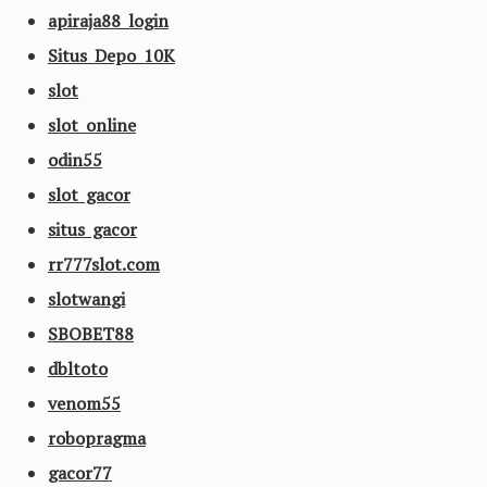
apiraja88 login
Situs Depo 10K
slot
slot online
odin55
slot gacor
situs gacor
rr777slot.com
slotwangi
SBOBET88
dbltoto
venom55
robopragma
gacor77