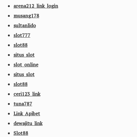
arena212 link login
musang178
sultanlido
slot777
slot88
situs slot
slot online
situs slot
slot88
ceri123 link
tuna787
Link Apibet
dewajitu link
Slot88