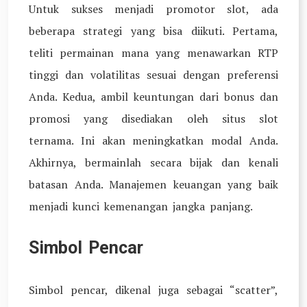
Untuk sukses menjadi promotor slot, ada
beberapa strategi yang bisa diikuti. Pertama,
teliti permainan mana yang menawarkan RTP
tinggi dan volatilitas sesuai dengan preferensi
Anda. Kedua, ambil keuntungan dari bonus dan
promosi yang disediakan oleh situs slot
ternama. Ini akan meningkatkan modal Anda.
Akhirnya, bermainlah secara bijak dan kenali
batasan Anda. Manajemen keuangan yang baik
menjadi kunci kemenangan jangka panjang.
Simbol Pencar
Simbol pencar, dikenal juga sebagai “scatter”,