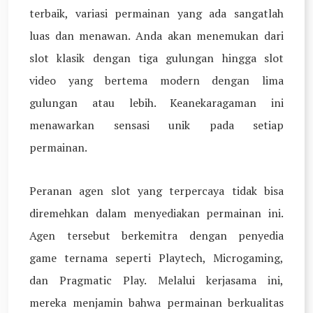
terbaik, variasi permainan yang ada sangatlah
luas dan menawan. Anda akan menemukan dari
slot klasik dengan tiga gulungan hingga slot
video yang bertema modern dengan lima
gulungan atau lebih. Keanekaragaman ini
menawarkan sensasi unik pada setiap
permainan.
Peranan agen slot yang terpercaya tidak bisa
diremehkan dalam menyediakan permainan ini.
Agen tersebut berkemitra dengan penyedia
game ternama seperti Playtech, Microgaming,
dan Pragmatic Play. Melalui kerjasama ini,
mereka menjamin bahwa permainan berkualitas