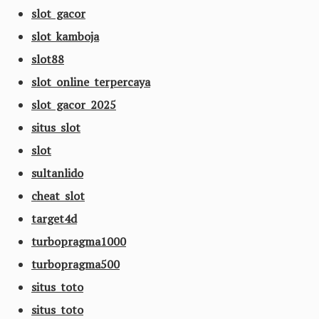
slot gacor
slot kamboja
slot88
slot online terpercaya
slot gacor 2025
situs slot
slot
sultanlido
cheat slot
target4d
turbopragma1000
turbopragma500
situs toto
situs toto