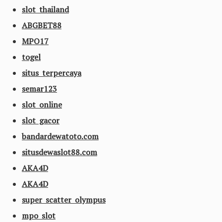
slot thailand
ABGBET88
MPO17
togel
situs terpercaya
semar123
slot online
slot gacor
bandardewatoto.com
situsdewaslot88.com
AKA4D
AKA4D
super scatter olympus
mpo slot