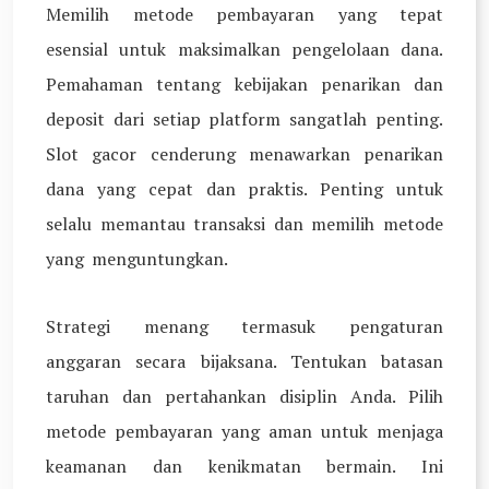
Memilih metode pembayaran yang tepat
esensial untuk maksimalkan pengelolaan dana.
Pemahaman tentang kebijakan penarikan dan
deposit dari setiap platform sangatlah penting.
Slot gacor cenderung menawarkan penarikan
dana yang cepat dan praktis. Penting untuk
selalu memantau transaksi dan memilih metode
yang menguntungkan.
Strategi menang termasuk pengaturan
anggaran secara bijaksana. Tentukan batasan
taruhan dan pertahankan disiplin Anda. Pilih
metode pembayaran yang aman untuk menjaga
keamanan dan kenikmatan bermain. Ini