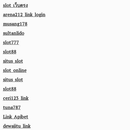
slot เว็บตรง
arena212 link login
musang178
sultanlido
slot777
slot88
situs slot
slot online
situs slot
slot88
ceri123 link
tuna787
Link Apibet
dewajitu link