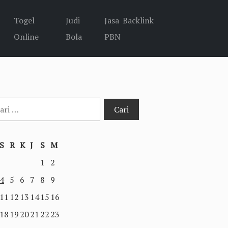
Togel
Judi
Jasa Backlink
Online
Bola
PBN
i
tuk:
S
R
K
J
S
M
1
2
4
5
6
7
8
9
11
12
13
14
15
16
18
19
20
21
22
23