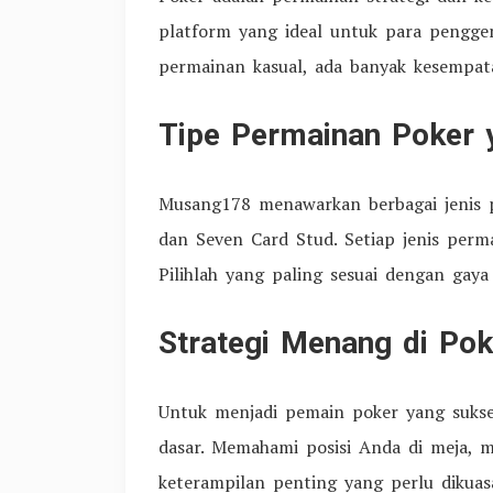
platform yang ideal untuk para pengge
permainan kasual, ada banyak kesempa
Tipe Permainan Poker 
Musang178 menawarkan berbagai jenis 
dan Seven Card Stud. Setiap jenis perma
Pilihlah yang paling sesuai dengan gay
Strategi Menang di Pok
Untuk menjadi pemain poker yang sukse
dasar. Memahami posisi Anda di meja, 
keterampilan penting yang perlu dikuasa