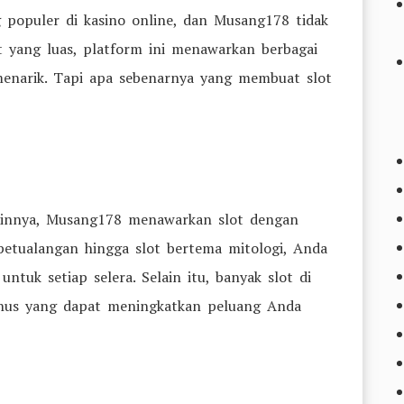
g populer di kasino online, dan Musang178 tidak
ot yang luas, platform ini menawarkan berbagai
narik. Tapi apa sebenarnya yang membuat slot
lainnya, Musang178 menawarkan slot dengan
petualangan hingga slot bertema mitologi, Anda
tuk setiap selera. Selain itu, banyak slot di
bonus yang dapat meningkatkan peluang Anda