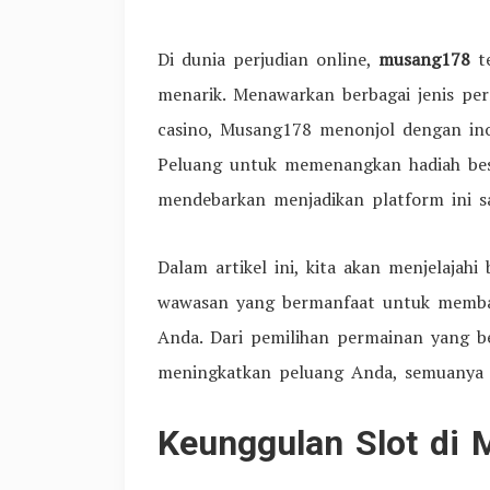
Di dunia perjudian online,
musang178
te
menarik. Menawarkan berbagai jenis perm
casino, Musang178 menonjol dengan ino
Peluang untuk memenangkan hadiah be
mendebarkan menjadikan platform ini sa
Dalam artikel ini, kita akan menjelajah
wawasan yang bermanfaat untuk memb
Anda. Dari pemilihan permainan yang b
meningkatkan peluang Anda, semuanya ak
Keunggulan Slot di