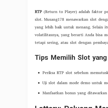
RTP
(Return to Player) adalah faktor p
slot. Musang178 menawarkan slot deng
yang lebih baik untuk menang. Selain it
volatilitasnya, yang berarti Anda bisa 
tetapi sering, atau slot dengan pembaya
Tips Memilih Slot yang
Periksa RTP slot sebelum memutus
Uji slot dalam mode demo untuk me
Manfaatkan bonus yang ditawarkan