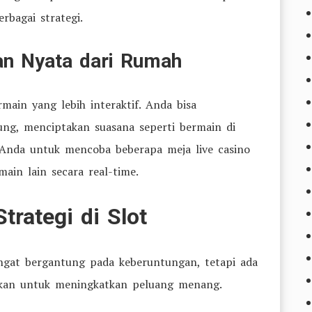
rbagai strategi.
an Nyata dari Rumah
ain yang lebih interaktif. Anda bisa
sung, menciptakan suasana seperti bermain di
0 Anda untuk mencoba beberapa meja live casino
ain lain secara real-time.
rategi di Slot
angat bergantung pada keberuntungan, tetapi ada
pkan untuk meningkatkan peluang menang.