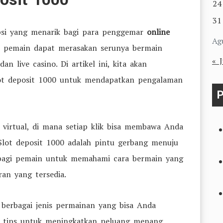
24
31
opsi yang menarik bagi para penggemar
online
Ag
u, pemain dapat merasakan serunya bermain
« J
an live casino. Di artikel ini, kita akan
t deposit 1000 untuk mendapatkan pengalaman
P
virtual, di mana setiap klik bisa membawa Anda
lot deposit 1000 adalah pintu gerbang menuju
bagi pemain untuk memahami cara bermain yang
an yang tersedia.
hi berbagai jenis permainan yang bisa Anda
ta tips untuk meningkatkan peluang menang.