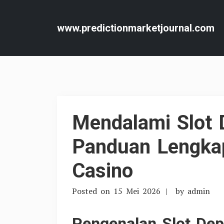
Skip
to
www.predictionmarketjournal.com
content
Mendalami Slot 
Panduan Lengka
Casino
Posted on
15 Mei 2026
by
admin
Pengenalan Slot Dep