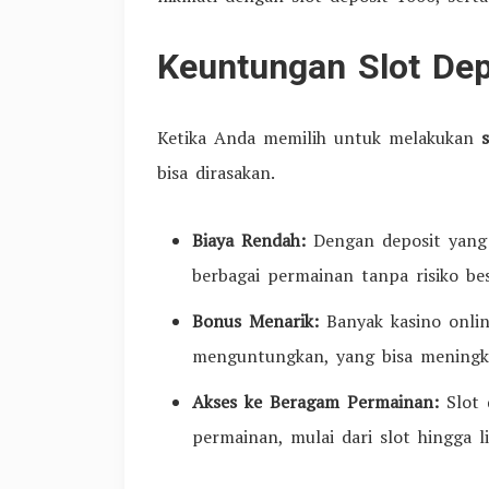
Keuntungan Slot Dep
Ketika Anda memilih untuk melakukan
bisa dirasakan.
Biaya Rendah:
Dengan deposit yang 
berbagai permainan tanpa risiko bes
Bonus Menarik:
Banyak kasino onli
menguntungkan, yang bisa meningk
Akses ke Beragam Permainan:
Slot 
permainan, mulai dari slot hingga li