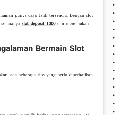
mainan punya daya tarik tersendiri. Dengan slot
si semuanya
slot deposit 1000
dan menemukan
galaman Bermain Slot
an, ada beberapa tips yang perlu diperhatikan