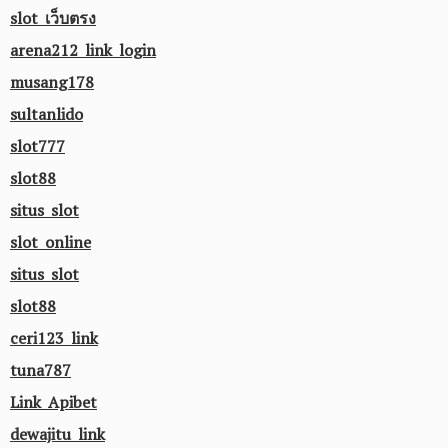
slot เว็บตรง
arena212 link login
musang178
sultanlido
slot777
slot88
situs slot
slot online
situs slot
slot88
ceri123 link
tuna787
Link Apibet
dewajitu link