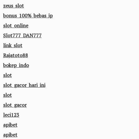
zeus slot
bonus 100% bebas ip
slot online
Slot777 DAN777
link slot
Rajatoto88
bokep indo
slot
slot gacor hari ini
slot
slot gacor
leci123
apibet
apibet