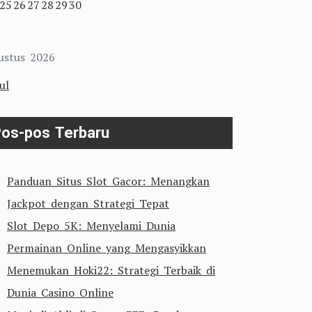
25
26
27
28
29
30
ustus 2026
ul
os-pos Terbaru
Panduan Situs Slot Gacor: Menangkan
Jackpot dengan Strategi Tepat
Slot Depo 5K: Menyelami Dunia
Permainan Online yang Mengasyikkan
Menemukan Hoki22: Strategi Terbaik di
Dunia Casino Online