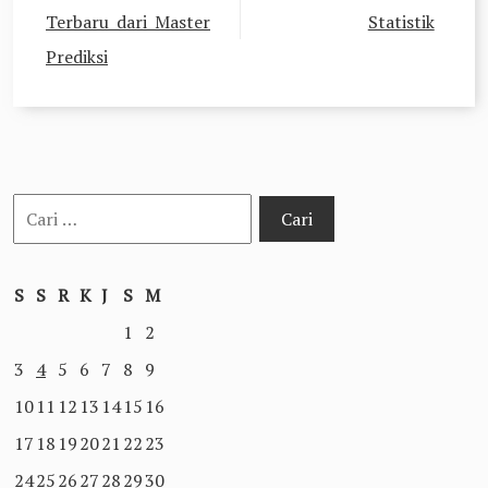
Terbaru dari Master
Statistik
Prediksi
Cari
untuk:
S
S
R
K
J
S
M
1
2
3
4
5
6
7
8
9
10
11
12
13
14
15
16
17
18
19
20
21
22
23
24
25
26
27
28
29
30