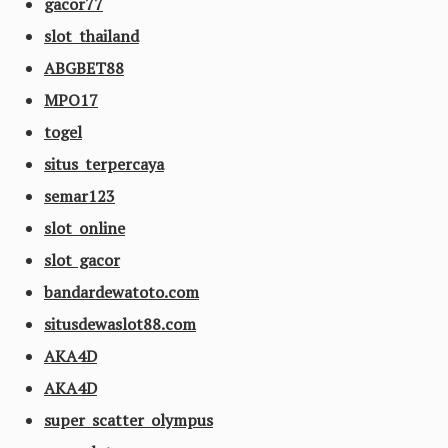
gacor77
slot thailand
ABGBET88
MPO17
togel
situs terpercaya
semar123
slot online
slot gacor
bandardewatoto.com
situsdewaslot88.com
AKA4D
AKA4D
super scatter olympus