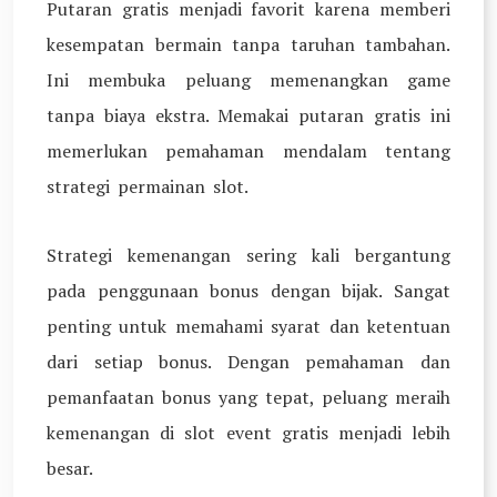
Putaran gratis menjadi favorit karena memberi
kesempatan bermain tanpa taruhan tambahan.
Ini membuka peluang memenangkan game
tanpa biaya ekstra. Memakai putaran gratis ini
memerlukan pemahaman mendalam tentang
strategi permainan slot.
Strategi kemenangan sering kali bergantung
pada penggunaan bonus dengan bijak. Sangat
penting untuk memahami syarat dan ketentuan
dari setiap bonus. Dengan pemahaman dan
pemanfaatan bonus yang tepat, peluang meraih
kemenangan di slot event gratis menjadi lebih
besar.