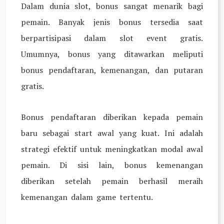
Dalam dunia slot, bonus sangat menarik bagi
pemain. Banyak jenis bonus tersedia saat
berpartisipasi dalam slot event gratis.
Umumnya, bonus yang ditawarkan meliputi
bonus pendaftaran, kemenangan, dan putaran
gratis.
Bonus pendaftaran diberikan kepada pemain
baru sebagai start awal yang kuat. Ini adalah
strategi efektif untuk meningkatkan modal awal
pemain. Di sisi lain, bonus kemenangan
diberikan setelah pemain berhasil meraih
kemenangan dalam game tertentu.