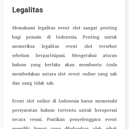
Legalitas
Memahami legalitas event slot sangat penting
bagi pemain di Indonesia. Penting untuk
memeriksa legalitas event slot tersebut
sebelum berpartisipasi. Mengetahui aturan
hukum yang berlaku akan membantu Anda
membedakan antara slot event online yang sah
dan yang tidak sah.
Event slot online di Indonesia harus memenuhi
persyaratan hukum tertentu untuk beroperasi
secara resmi. Pastikan penyelenggara event
memiliki lisensi yang dikeluarkan oleh pihak