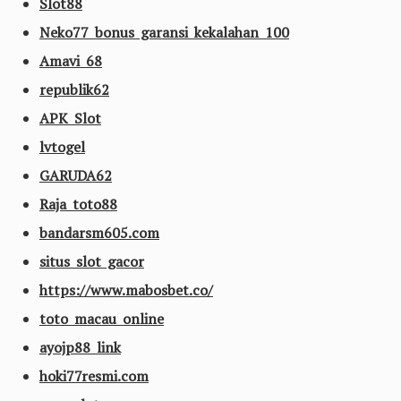
Slot88
Neko77 bonus garansi kekalahan 100
Amavi 68
republik62
APK Slot
lvtogel
GARUDA62
Raja toto88
bandarsm605.com
situs slot gacor
https://www.mabosbet.co/
toto macau online
ayojp88 link
hoki77resmi.com