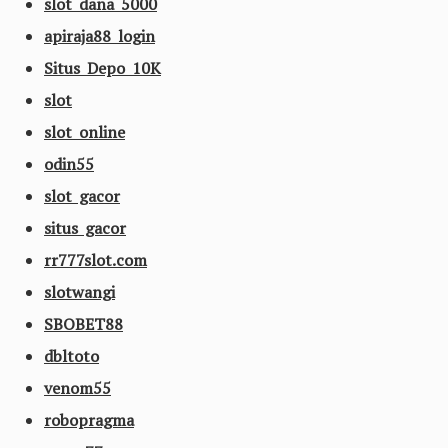
slot dana 5000
apiraja88 login
Situs Depo 10K
slot
slot online
odin55
slot gacor
situs gacor
rr777slot.com
slotwangi
SBOBET88
dbltoto
venom55
robopragma