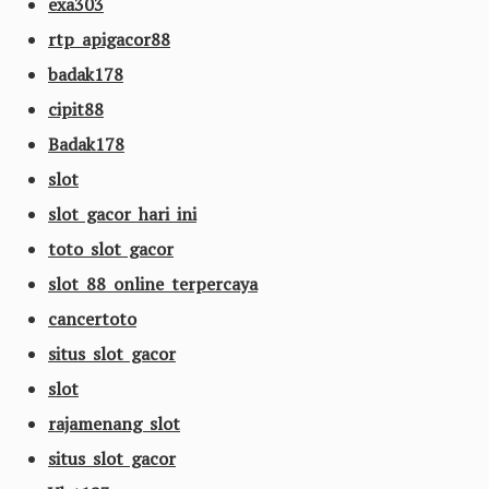
exa303
rtp apigacor88
badak178
cipit88
Badak178
slot
slot gacor hari ini
toto slot gacor
slot 88 online terpercaya
cancertoto
situs slot gacor
slot
rajamenang slot
situs slot gacor