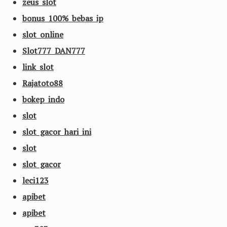
zeus slot
bonus 100% bebas ip
slot online
Slot777 DAN777
link slot
Rajatoto88
bokep indo
slot
slot gacor hari ini
slot
slot gacor
leci123
apibet
apibet