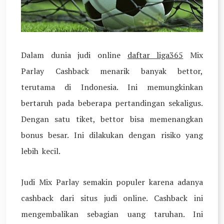
Dalam dunia judi online
daftar liga365
Mix
Parlay Cashback menarik banyak bettor,
terutama di Indonesia. Ini memungkinkan
bertaruh pada beberapa pertandingan sekaligus.
Dengan satu tiket, bettor bisa memenangkan
bonus besar. Ini dilakukan dengan risiko yang
lebih kecil.
Judi Mix Parlay semakin populer karena adanya
cashback dari situs judi online. Cashback ini
mengembalikan sebagian uang taruhan. Ini