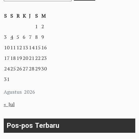
untuk:
S
S
R
K
J
S
M
1
2
3
4
5
6
7
8
9
10
11
12
13
14
15
16
17
18
19
20
21
22
23
24
25
26
27
28
29
30
31
Agustus 2026
« Jul
Pos-pos Terbaru