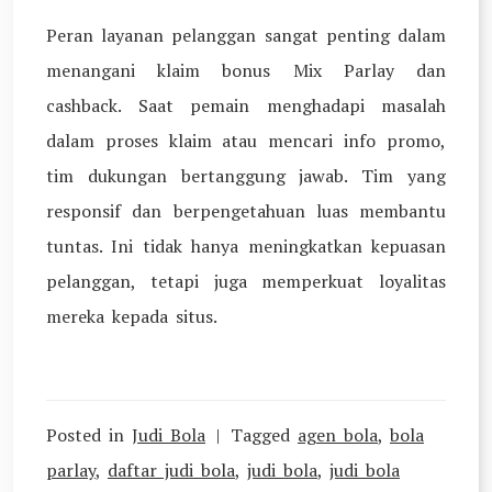
Peran layanan pelanggan sangat penting dalam
menangani klaim bonus Mix Parlay dan
cashback. Saat pemain menghadapi masalah
dalam proses klaim atau mencari info promo,
tim dukungan bertanggung jawab. Tim yang
responsif dan berpengetahuan luas membantu
tuntas. Ini tidak hanya meningkatkan kepuasan
pelanggan, tetapi juga memperkuat loyalitas
mereka kepada situs.
Posted in
Judi Bola
Tagged
agen bola
,
bola
parlay
,
daftar judi bola
,
judi bola
,
judi bola