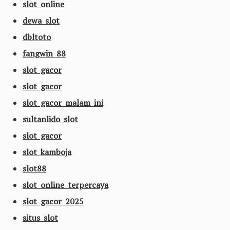
slot online
dewa slot
dbltoto
fangwin 88
slot gacor
slot gacor
slot gacor malam ini
sultanlido slot
slot gacor
slot kamboja
slot88
slot online terpercaya
slot gacor 2025
situs slot