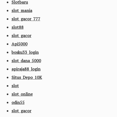
Slotbaru
slot mania
slot gacor 777
slot88
slot gacor
Api5000
bosku33 login
slot dana 5000
apiraja88 login
Situs Depo 10K
slot
slot online
odin55
slot gacor