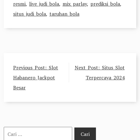
resmi
,
live judi bola
,
mix parlay
,
prediksi bola
,
situs judi bola
,
taruhan bola
Navigasi
Previous Post:
Slot
Next Post:
Situs Slot
pos
Habanero Jackpot
Terpercaya 2024
Besar
Cari