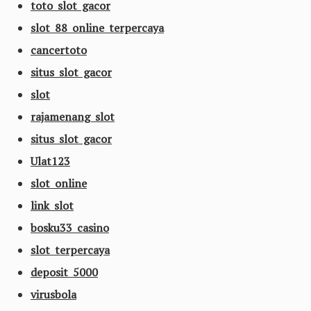
toto slot gacor
slot 88 online terpercaya
cancertoto
situs slot gacor
slot
rajamenang slot
situs slot gacor
Ulat123
slot online
link slot
bosku33 casino
slot terpercaya
deposit 5000
virusbola