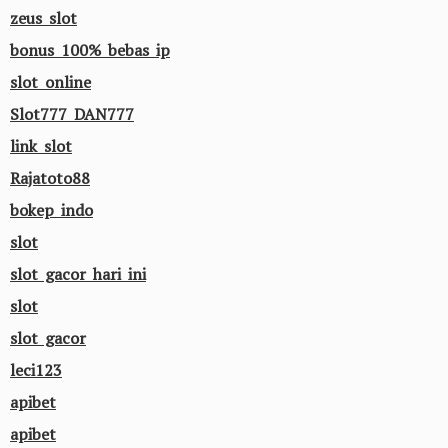
zeus slot
bonus 100% bebas ip
slot online
Slot777 DAN777
link slot
Rajatoto88
bokep indo
slot
slot gacor hari ini
slot
slot gacor
leci123
apibet
apibet