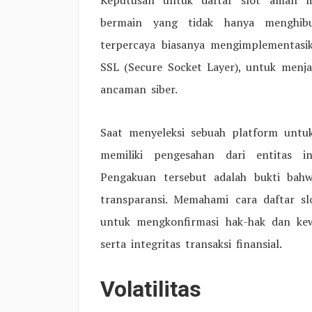
Keputusan untuk daftar slot aman m
bermain yang tidak hanya menghibu
terpercaya biasanya mengimplementasi
SSL (Secure Socket Layer), untuk menj
ancaman siber.
Saat menyeleksi sebuah platform untuk
memiliki pengesahan dari entitas i
Pengakuan tersebut adalah bukti bah
transparansi. Memahami cara daftar 
untuk mengkonfirmasi hak-hak dan ke
serta integritas transaksi finansial.
Volatilitas