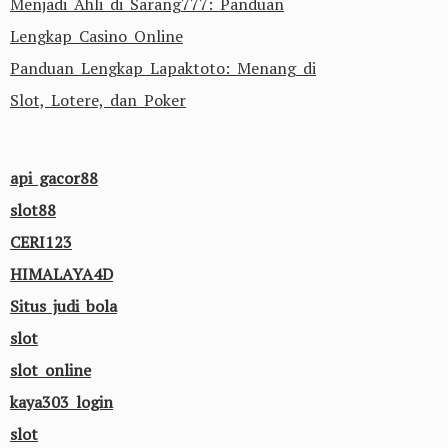
Menjadi Ahli di Sarang777: Panduan
Lengkap Casino Online
Panduan Lengkap Lapaktoto: Menang di
Slot, Lotere, dan Poker
api gacor88
slot88
CERI123
HIMALAYA4D
Situs judi bola
slot
slot online
kaya303 login
slot