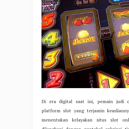
Di era digital saat ini, pemain judi
platform slot yang terjamin keasliann
menentukan kelayakan situs slot onl