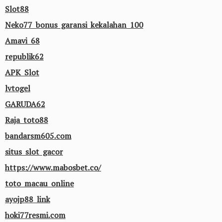
Slot88
Neko77 bonus garansi kekalahan 100
Amavi 68
republik62
APK Slot
lvtogel
GARUDA62
Raja toto88
bandarsm605.com
situs slot gacor
https://www.mabosbet.co/
toto macau online
ayojp88 link
hoki77resmi.com