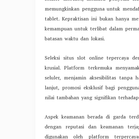
memungkinkan pengguna untuk mendaft
tablet. Kepraktisan ini bukan hanya me
kemampuan untuk terlibat dalam permai
batasan waktu dan lokasi.
Seleksi situs slot online tepercaya d
krusial. Platform terkemuka menyam
seluler, menjamin aksesibilitas tanpa
lanjut, promosi eksklusif bagi penggun
nilai tambahan yang signifikan terhada
Aspek keamanan berada di garda terd
dengan reputasi dan keamanan terjag
digunakan oleh platform terperca