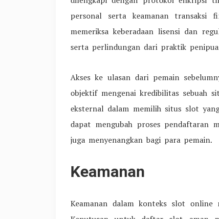
dilengkapi dengan protokol enkripsi t
personal serta keamanan transaksi fi
memeriksa keberadaan lisensi dan regul
serta perlindungan dari praktik penipua
Akses ke ulasan dari pemain sebelumny
objektif mengenai kredibilitas sebuah si
eksternal dalam memilih situs slot yang
dapat mengubah proses pendaftaran m
juga menyenangkan bagi para pemain.
Keamanan
Keamanan dalam konteks slot online 