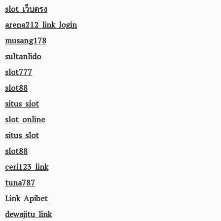
slot เว็บตรง
arena212 link login
musang178
sultanlido
slot777
slot88
situs slot
slot online
situs slot
slot88
ceri123 link
tuna787
Link Apibet
dewajitu link