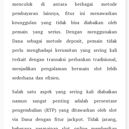
mencolok di antara berbagai metode
pembayaran lainnya, fitur ini menawarkan
keunggulan yang tidak bisa diabaikan oleh
pemain yang serius. Dengan menggunakan
Dana sebagai metode deposit, pemain tidak
perlu menghadapi kerumitan yang sering kali
terkait dengan transaksi perbankan tradisional,
menjadikan pengalaman bermain slot lebih
sederhana dan efisien.
Salah satu aspek yang sering kali diabaikan
namun sangat penting adalah persentase
pengembalian (RTP) yang ditawarkan oleh slot
via Dana dengan fitur jackpot. Tidak jarang,
beberapa permainan slot online memberikan