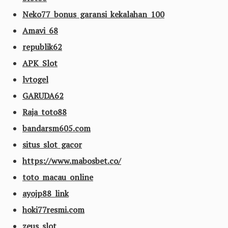
Neko77 bonus garansi kekalahan 100
Amavi 68
republik62
APK Slot
lvtogel
GARUDA62
Raja toto88
bandarsm605.com
situs slot gacor
https://www.mabosbet.co/
toto macau online
ayojp88 link
hoki77resmi.com
zeus slot