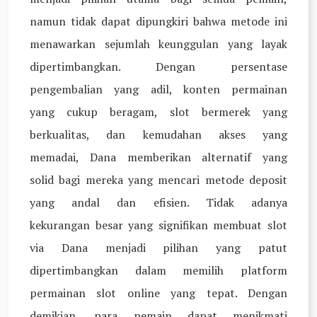
namun tidak dapat dipungkiri bahwa metode ini
menawarkan sejumlah keunggulan yang layak
dipertimbangkan. Dengan persentase
pengembalian yang adil, konten permainan
yang cukup beragam, slot bermerek yang
berkualitas, dan kemudahan akses yang
memadai, Dana memberikan alternatif yang
solid bagi mereka yang mencari metode deposit
yang andal dan efisien. Tidak adanya
kekurangan besar yang signifikan membuat slot
via Dana menjadi pilihan yang patut
dipertimbangkan dalam memilih platform
permainan slot online yang tepat. Dengan
demikian, para pemain dapat menikmati