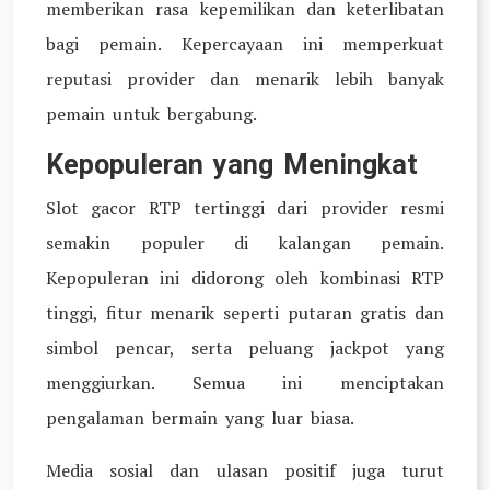
memberikan rasa kepemilikan dan keterlibatan
bagi pemain. Kepercayaan ini memperkuat
reputasi provider dan menarik lebih banyak
pemain untuk bergabung.
Kepopuleran yang Meningkat
Slot gacor RTP tertinggi dari provider resmi
semakin populer di kalangan pemain.
Kepopuleran ini didorong oleh kombinasi RTP
tinggi, fitur menarik seperti putaran gratis dan
simbol pencar, serta peluang jackpot yang
menggiurkan. Semua ini menciptakan
pengalaman bermain yang luar biasa.
Media sosial dan ulasan positif juga turut