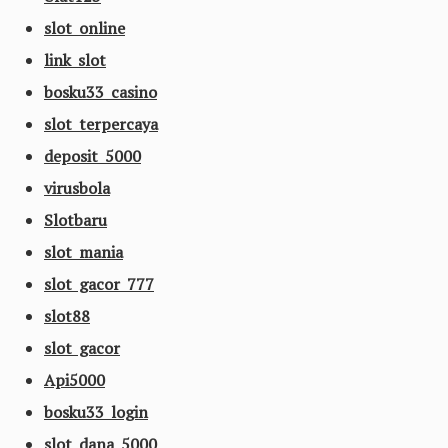
slot online
link slot
bosku33 casino
slot terpercaya
deposit 5000
virusbola
Slotbaru
slot mania
slot gacor 777
slot88
slot gacor
Api5000
bosku33 login
slot dana 5000