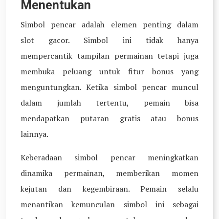
Menentukan
Simbol pencar adalah elemen penting dalam
slot gacor. Simbol ini tidak hanya
mempercantik tampilan permainan tetapi juga
membuka peluang untuk fitur bonus yang
menguntungkan. Ketika simbol pencar muncul
dalam jumlah tertentu, pemain bisa
mendapatkan putaran gratis atau bonus
lainnya.
Keberadaan simbol pencar meningkatkan
dinamika permainan, memberikan momen
kejutan dan kegembiraan. Pemain selalu
menantikan kemunculan simbol ini sebagai