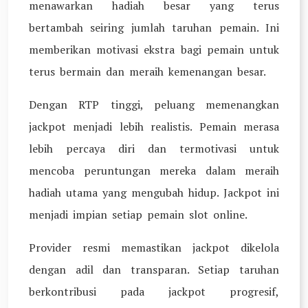
menawarkan hadiah besar yang terus
bertambah seiring jumlah taruhan pemain. Ini
memberikan motivasi ekstra bagi pemain untuk
terus bermain dan meraih kemenangan besar.
Dengan RTP tinggi, peluang memenangkan
jackpot menjadi lebih realistis. Pemain merasa
lebih percaya diri dan termotivasi untuk
mencoba peruntungan mereka dalam meraih
hadiah utama yang mengubah hidup. Jackpot ini
menjadi impian setiap pemain slot online.
Provider resmi memastikan jackpot dikelola
dengan adil dan transparan. Setiap taruhan
berkontribusi pada jackpot progresif,