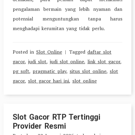
pengalaman bermain yang lebih nyaman dan
potensial menguntungkan tanpa harus
menghadapi kerumitan yang tidak perlu.
Posted in
Slot Online
Tagged
daftar slot
gacor
,
judi slot
,
judi slot online
,
link slot gacor
,
pg soft
,
pragmatic play
,
situs slot online
,
slot
gacor
,
slot gacor hari ini
,
slot online
Slot Gacor RTP Tertinggi
Provider Resmi