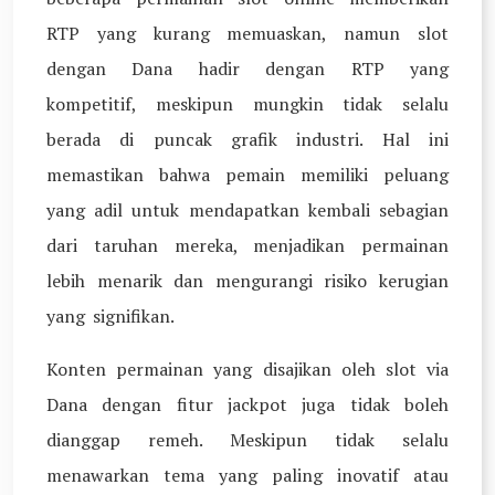
RTP yang kurang memuaskan, namun slot
dengan Dana hadir dengan RTP yang
kompetitif, meskipun mungkin tidak selalu
berada di puncak grafik industri. Hal ini
memastikan bahwa pemain memiliki peluang
yang adil untuk mendapatkan kembali sebagian
dari taruhan mereka, menjadikan permainan
lebih menarik dan mengurangi risiko kerugian
yang signifikan.
Konten permainan yang disajikan oleh slot via
Dana dengan fitur jackpot juga tidak boleh
dianggap remeh. Meskipun tidak selalu
menawarkan tema yang paling inovatif atau