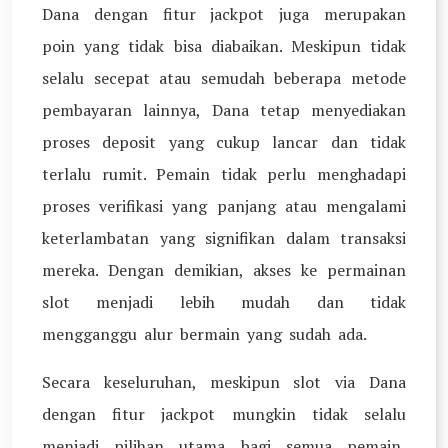
Dana dengan fitur jackpot juga merupakan
poin yang tidak bisa diabaikan. Meskipun tidak
selalu secepat atau semudah beberapa metode
pembayaran lainnya, Dana tetap menyediakan
proses deposit yang cukup lancar dan tidak
terlalu rumit. Pemain tidak perlu menghadapi
proses verifikasi yang panjang atau mengalami
keterlambatan yang signifikan dalam transaksi
mereka. Dengan demikian, akses ke permainan
slot menjadi lebih mudah dan tidak
mengganggu alur bermain yang sudah ada.
Secara keseluruhan, meskipun slot via Dana
dengan fitur jackpot mungkin tidak selalu
menjadi pilihan utama bagi semua pemain,