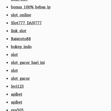
bonus 100% bebas ip
slot online
Slot777 DAN777
link slot
Rajatoto88
bokep indo
slot
slot gacor hari ini
slot
slot gacor
leci123
apibet
apibet
exa303