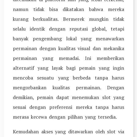
namun tidak bisa dikatakan bahwa mereka
kurang berkualitas. Bermerek mungkin tidak
selalu identik dengan reputasi global, tetapi
banyak pengembang lokal yang menawarkan
permainan dengan kualitas visual dan mekanika
permainan yang memadai. Ini memberikan
alternatif yang layak bagi pemain yang ingin
mencoba sesuatu yang berbeda tanpa harus
mengorbankan kualitas permainan. Dengan
demikian, pemain dapat menemukan slot yang
sesuai dengan preferensi mereka tanpa harus
merasa kecewa dengan pilihan yang tersedia.
Kemudahan akses yang ditawarkan oleh slot via