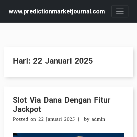
Skip
www.predictionmarketjournal.com
to
content
Hari:
22 Januari 2025
Slot Via Dana Dengan Fitur
Jackpot
Posted on
22 Januari 2025
by
admin