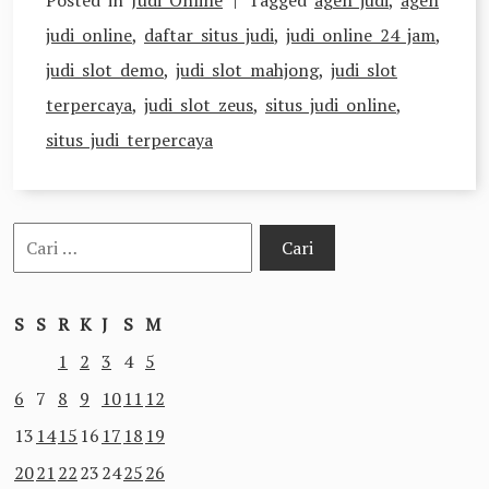
Posted in
Judi Online
Tagged
agen judi
,
agen
judi online
,
daftar situs judi
,
judi online 24 jam
,
judi slot demo
,
judi slot mahjong
,
judi slot
terpercaya
,
judi slot zeus
,
situs judi online
,
situs judi terpercaya
Cari
untuk:
S
S
R
K
J
S
M
1
2
3
4
5
6
7
8
9
10
11
12
13
14
15
16
17
18
19
20
21
22
23
24
25
26