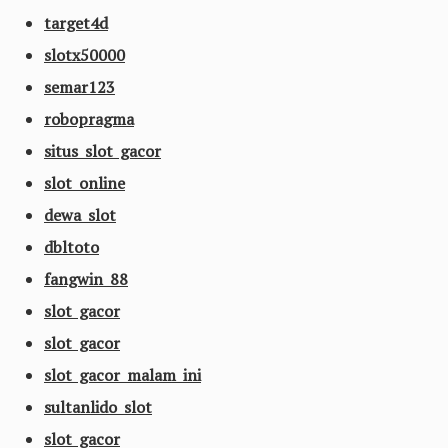
target4d
slotx50000
semar123
robopragma
situs slot gacor
slot online
dewa slot
dbltoto
fangwin 88
slot gacor
slot gacor
slot gacor malam ini
sultanlido slot
slot gacor