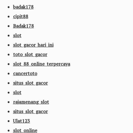
badak178
cipit88
Badak178
slot
slot gacor hari ini
toto slot gacor
slot 88 online terpercaya
cancertoto
situs slot gacor
slot
rajamenang slot
situs slot gacor
Ulat123
slot online