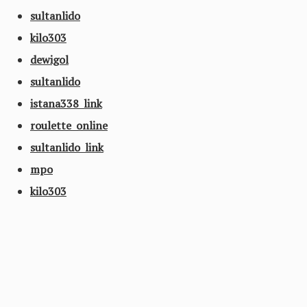
sultanlido
kilo303
dewigol
sultanlido
istana338 link
roulette online
sultanlido link
mpo
kilo303