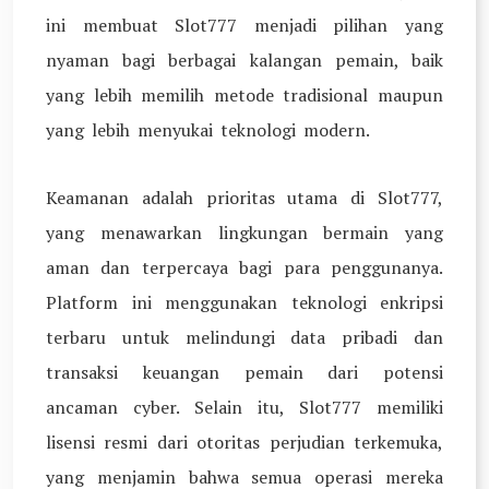
ini membuat Slot777 menjadi pilihan yang
nyaman bagi berbagai kalangan pemain, baik
yang lebih memilih metode tradisional maupun
yang lebih menyukai teknologi modern.
Keamanan adalah prioritas utama di Slot777,
yang menawarkan lingkungan bermain yang
aman dan terpercaya bagi para penggunanya.
Platform ini menggunakan teknologi enkripsi
terbaru untuk melindungi data pribadi dan
transaksi keuangan pemain dari potensi
ancaman cyber. Selain itu, Slot777 memiliki
lisensi resmi dari otoritas perjudian terkemuka,
yang menjamin bahwa semua operasi mereka