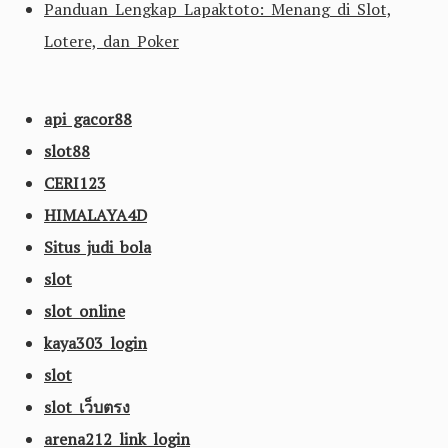
Panduan Lengkap Lapaktoto: Menang di Slot,
Lotere, dan Poker
api gacor88
slot88
CERI123
HIMALAYA4D
Situs judi bola
slot
slot online
kaya303 login
slot
slot เว็บตรง
arena212 link login