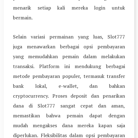
menarik setiap kali mereka login untuk
bermain.
Selain variasi permainan yang luas, Slot777
juga menawarkan berbagai opsi pembayaran
yang memudahkan pemain dalam melakukan
transaksi. Platform ini mendukung berbagai
metode pembayaran populer, termasuk transfer
bank lokal, e-wallet, dan bahkan
cryptocurrency. Proses deposit dan penarikan
dana di Slot777 sangat cepat dan aman,
memastikan bahwa pemain dapat dengan
mudah mengakses dana mereka kapan saja
diperlukan. Fleksibilitas dalam opsi pembayaran