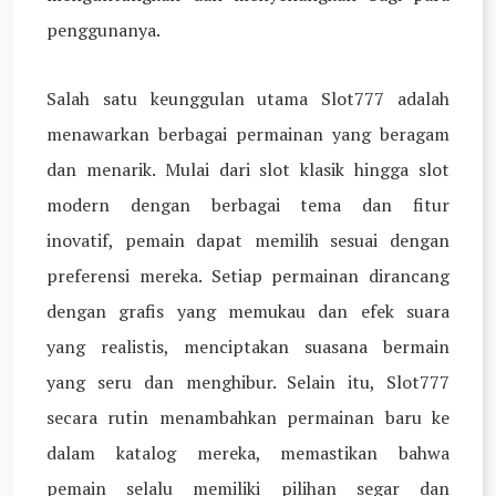
penggunanya.
Salah satu keunggulan utama Slot777 adalah
menawarkan berbagai permainan yang beragam
dan menarik. Mulai dari slot klasik hingga slot
modern dengan berbagai tema dan fitur
inovatif, pemain dapat memilih sesuai dengan
preferensi mereka. Setiap permainan dirancang
dengan grafis yang memukau dan efek suara
yang realistis, menciptakan suasana bermain
yang seru dan menghibur. Selain itu, Slot777
secara rutin menambahkan permainan baru ke
dalam katalog mereka, memastikan bahwa
pemain selalu memiliki pilihan segar dan