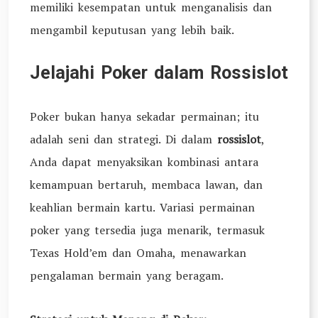
memiliki kesempatan untuk menganalisis dan
mengambil keputusan yang lebih baik.
Jelajahi Poker dalam Rossislot
Poker bukan hanya sekadar permainan; itu
adalah seni dan strategi. Di dalam
rossislot
,
Anda dapat menyaksikan kombinasi antara
kemampuan bertaruh, membaca lawan, dan
keahlian bermain kartu. Variasi permainan
poker yang tersedia juga menarik, termasuk
Texas Hold’em dan Omaha, menawarkan
pengalaman bermain yang beragam.