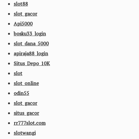
slot88
slot gacor
Api5000
bosku33 login
slot dana 5000
apiraja88 login
Situs Depo 10K
slot
slot online
odin55
slot gacor
situs gacor
rr777slot.com
slotwangi