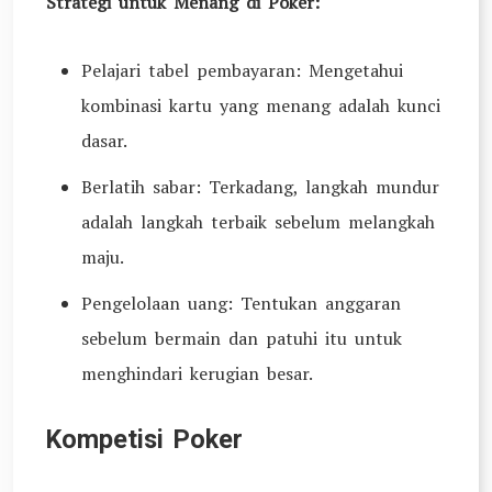
Strategi untuk Menang di Poker:
Pelajari tabel pembayaran: Mengetahui
kombinasi kartu yang menang adalah kunci
dasar.
Berlatih sabar: Terkadang, langkah mundur
adalah langkah terbaik sebelum melangkah
maju.
Pengelolaan uang: Tentukan anggaran
sebelum bermain dan patuhi itu untuk
menghindari kerugian besar.
Kompetisi Poker