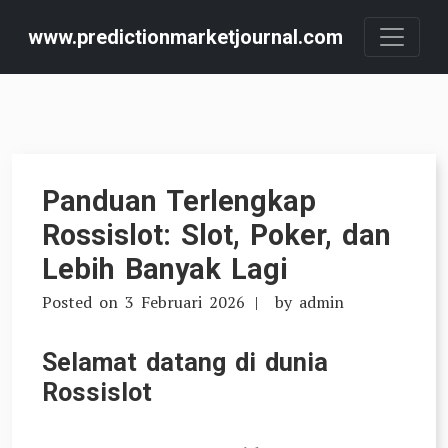
Skip
www.predictionmarketjournal.com
to
content
Panduan Terlengkap
Rossislot: Slot, Poker, dan
Lebih Banyak Lagi
Posted on
3 Februari 2026
by
admin
Selamat datang di dunia
Rossislot