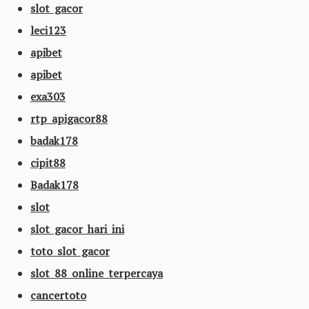
slot gacor
leci123
apibet
apibet
exa303
rtp apigacor88
badak178
cipit88
Badak178
slot
slot gacor hari ini
toto slot gacor
slot 88 online terpercaya
cancertoto