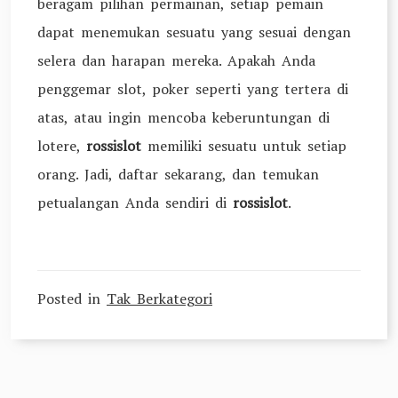
beragam pilihan permainan, setiap pemain
dapat menemukan sesuatu yang sesuai dengan
selera dan harapan mereka. Apakah Anda
penggemar slot, poker seperti yang tertera di
atas, atau ingin mencoba keberuntungan di
lotere,
rossislot
memiliki sesuatu untuk setiap
orang. Jadi, daftar sekarang, dan temukan
petualangan Anda sendiri di
rossislot
.
Posted in
Tak Berkategori