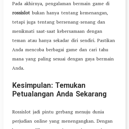
Pada akhirnya, pengalaman bermain game di
rossislot
bukan hanya tentang kemenangan,
tetapi juga tentang bersenang-senang dan
menikmati saat-saat kebersamaan dengan
teman atau hanya sekadar diri sendiri. Pastikan
Anda mencoba berbagai game dan cari tahu
mana yang paling sesuai dengan gaya bermain
Anda.
Kesimpulan: Temukan
Petualangan Anda Sekarang
Rossislot jadi pintu gerbang menuju dunia
perjudian online yang menengangkan. Dengan