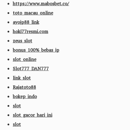
https://www.mabosbet.co/
toto macau online
ayojp88 link
hoki77resmi.com
zeus slot
bonus 100% bebas ip
slot online
Slot777 DAN777
link slot
Rajatoto88
bokep indo
slot
slot gacor hari ini
slot