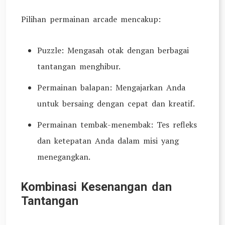
Pilihan permainan arcade mencakup:
Puzzle: Mengasah otak dengan berbagai
tantangan menghibur.
Permainan balapan: Mengajarkan Anda
untuk bersaing dengan cepat dan kreatif.
Permainan tembak-menembak: Tes refleks
dan ketepatan Anda dalam misi yang
menegangkan.
Kombinasi Kesenangan dan
Tantangan