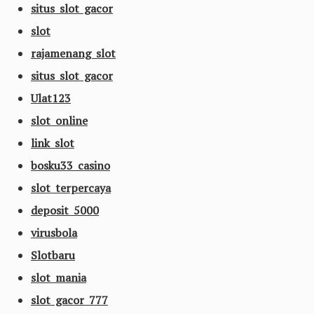
situs slot gacor
slot
rajamenang slot
situs slot gacor
Ulat123
slot online
link slot
bosku33 casino
slot terpercaya
deposit 5000
virusbola
Slotbaru
slot mania
slot gacor 777