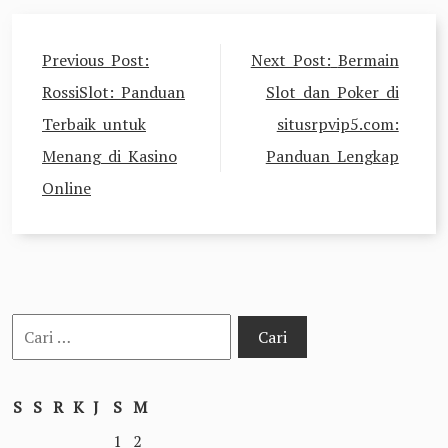
Navigasi
Previous Post:
Next Post:
Bermain
pos
RossiSlot: Panduan
Slot dan Poker di
Terbaik untuk
situsrpvip5.com:
Menang di Kasino
Panduan Lengkap
Online
Cari
untuk:
S
S
R
K
J
S
M
1
2