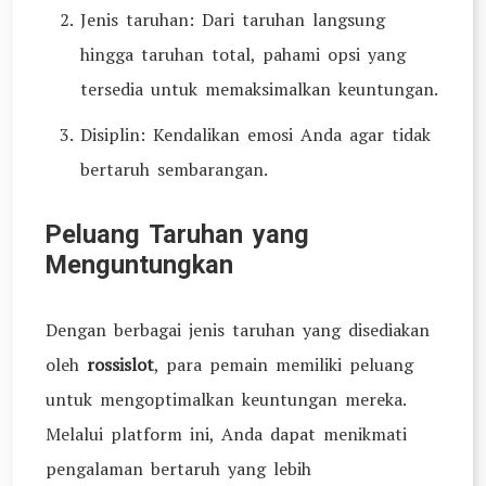
Jenis taruhan: Dari taruhan langsung
hingga taruhan total, pahami opsi yang
tersedia untuk memaksimalkan keuntungan.
Disiplin: Kendalikan emosi Anda agar tidak
bertaruh sembarangan.
Peluang Taruhan yang
Menguntungkan
Dengan berbagai jenis taruhan yang disediakan
oleh
rossislot
, para pemain memiliki peluang
untuk mengoptimalkan keuntungan mereka.
Melalui platform ini, Anda dapat menikmati
pengalaman bertaruh yang lebih