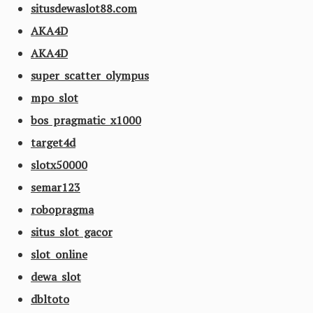
situsdewaslot88.com
AKA4D
AKA4D
super scatter olympus
mpo slot
bos pragmatic x1000
target4d
slotx50000
semar123
robopragma
situs slot gacor
slot online
dewa slot
dbltoto