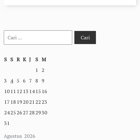
Cari
untuk:
S
S
R
K
J
S
M
1
2
3
4
5
6
7
8
9
10
11
12
13
14
15
16
17
18
19
20
21
22
23
24
25
26
27
28
29
30
31
Agustus 2026