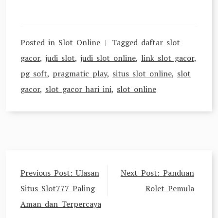
Posted in
Slot Online
Tagged
daftar slot
gacor
,
judi slot
,
judi slot online
,
link slot gacor
,
pg soft
,
pragmatic play
,
situs slot online
,
slot
gacor
,
slot gacor hari ini
,
slot online
Navigasi
Previous Post:
Ulasan
Next Post:
Panduan
pos
Situs Slot777 Paling
Rolet Pemula
Aman dan Terpercaya