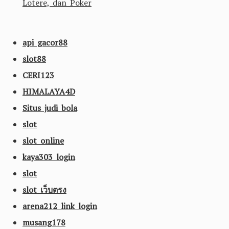
Lotere, dan Poker
api gacor88
slot88
CERI123
HIMALAYA4D
Situs judi bola
slot
slot online
kaya303 login
slot
slot เว็บตรง
arena212 link login
musang178