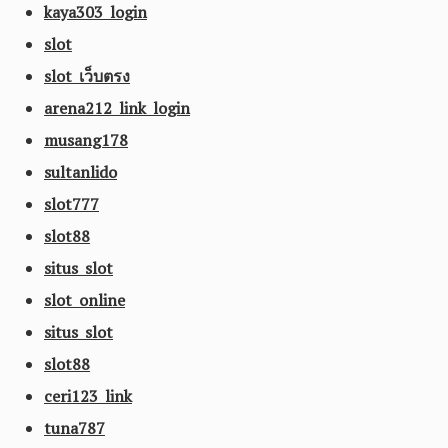
kaya303 login
slot
slot เว็บตรง
arena212 link login
musang178
sultanlido
slot777
slot88
situs slot
slot online
situs slot
slot88
ceri123 link
tuna787