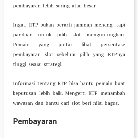
pembayaran lebih sering atau besar.
Ingat, RTP bukan berarti jaminan menang, tapi
panduan untuk pilih slot menguntungkan.
Pemain yang pintar lihat persentase
pembayaran slot sebelum pilih yang RTPnya
tinggi sesuai strategi.
Informasi tentang RTP bisa bantu pemain buat
keputusan lebih baik. Mengerti RTP menambah
wawasan dan bantu cari slot beri nilai bagus.
Pembayaran