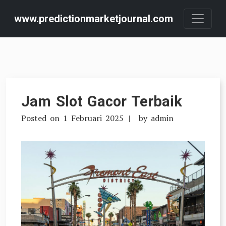
Skip
www.predictionmarketjournal.com
to
content
Jam Slot Gacor Terbaik
Posted on
1 Februari 2025
by
admin