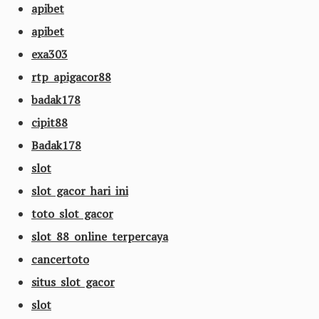
apibet
apibet
exa303
rtp apigacor88
badak178
cipit88
Badak178
slot
slot gacor hari ini
toto slot gacor
slot 88 online terpercaya
cancertoto
situs slot gacor
slot