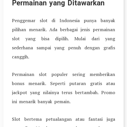
Permainan yang Ditawarkan
Penggemar slot di Indonesia punya banyak
pilihan menarik. Ada berbagai jenis permainan
slot yang bisa dipilih. Mulai dari yang
sederhana sampai yang penuh dengan grafis
canggih.
Permainan slot populer sering memberikan
bonus menarik. Seperti putaran gratis atau
jackpot yang nilainya terus bertambah. Promo
ini menarik banyak pemain.
Slot bertema petualangan atau fantasi juga