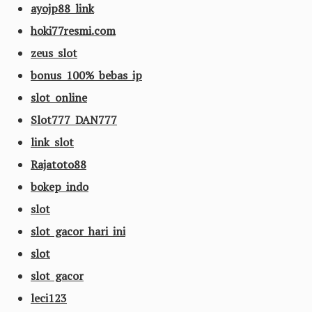
ayojp88 link
hoki77resmi.com
zeus slot
bonus 100% bebas ip
slot online
Slot777 DAN777
link slot
Rajatoto88
bokep indo
slot
slot gacor hari ini
slot
slot gacor
leci123