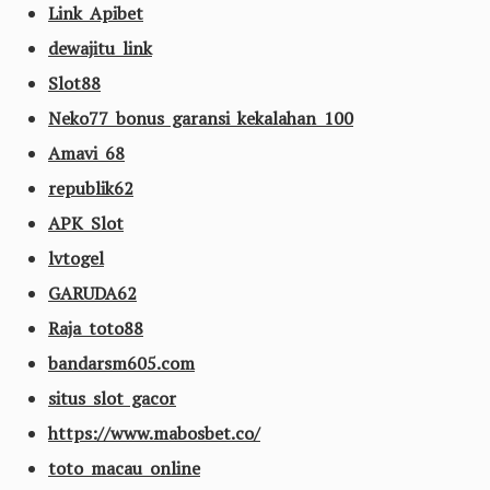
Link Apibet
dewajitu link
Slot88
Neko77 bonus garansi kekalahan 100
Amavi 68
republik62
APK Slot
lvtogel
GARUDA62
Raja toto88
bandarsm605.com
situs slot gacor
https://www.mabosbet.co/
toto macau online