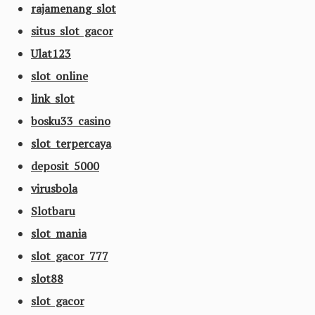
rajamenang slot
situs slot gacor
Ulat123
slot online
link slot
bosku33 casino
slot terpercaya
deposit 5000
virusbola
Slotbaru
slot mania
slot gacor 777
slot88
slot gacor