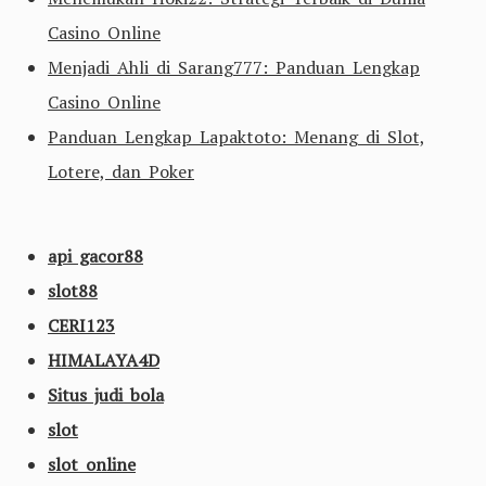
Casino Online
Menjadi Ahli di Sarang777: Panduan Lengkap
Casino Online
Panduan Lengkap Lapaktoto: Menang di Slot,
Lotere, dan Poker
api gacor88
slot88
CERI123
HIMALAYA4D
Situs judi bola
slot
slot online