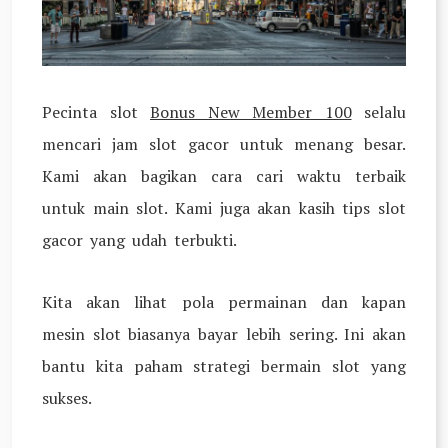
Pecinta slot
Bonus New Member 100
selalu
mencari jam slot gacor untuk menang besar.
Kami akan bagikan cara cari waktu terbaik
untuk main slot. Kami juga akan kasih tips slot
gacor yang udah terbukti.
Kita akan lihat pola permainan dan kapan
mesin slot biasanya bayar lebih sering. Ini akan
bantu kita paham strategi bermain slot yang
sukses.