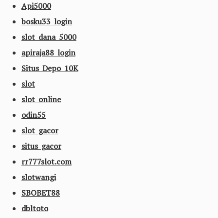
Api5000
bosku33 login
slot dana 5000
apiraja88 login
Situs Depo 10K
slot
slot online
odin55
slot gacor
situs gacor
rr777slot.com
slotwangi
SBOBET88
dbltoto